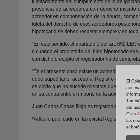
ilimitadamente del cumplimiento de la obligació
presencia de acreedores con derecho inscrito co
acreedor en compensación de la deuda, compensa
tutela del derecho de esos acreedores posterior
hipotecaria se deben respetar siempre y en todo 
“En este sentido, el apartado 1 del art. 692 LEC
o cuando el propietario del bien hipotecado sea
con dicho precepto el registrador ha de comprobar
“En el presente caso existe un acreedor con dere
debe supeditar el acceso al Registro de la Prop
El Cole
es obvio que no sucede mientras que la socieda
necesa
en su contra entre el importe de la adjudicación 
inform
También
Juan Carlos Casas Rojo es registrador de la pr
del uso
Clica
A
*Artículo publicado en la revista Registradores
las co
el bot