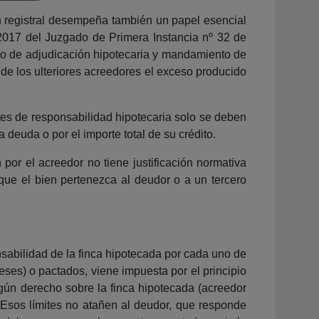
ción registral desempeña también un papel esencial
e 2017 del Juzgado de Primera Instancia nº 32 de
uto de adjudicación hipotecaria y mandamiento de
 de los ulteriores acreedores el exceso producido
ites de responsabilidad hipotecaria solo se deben
a deuda o por el importe total de su crédito.
 por el acreedor no tiene justificación normativa
 que el bien pertenezca al deudor o a un tercero
nsabilidad de la finca hipotecada por cada uno de
ereses) o pactados, viene impuesta por el principio
algún derecho sobre la finca hipotecada (acreedor
a. Esos límites no atañen al deudor, que responde