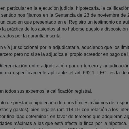
en particular en la ejecución judicial hipotecaria, la califica
 tal sentido nos fijamos en la Sentencia de 23 de noviembre d
 un caso en que presentado en el Registro un testimonio de a
 la práctica de los asientos al no haberse puesto a disposición
rados por la garantía inscrita.
 vía jurisdiccional por la adjudicataria, aduciendo que los lím
tercero pero no si se la adjudica el propio acreedor en pago de l
iferenciación entre adjudicación por un tercero y adjudicación
orma específicamente aplicable -el art. 692.1. LEC- es la de
 todos sus extremos la calificación registral.
ntrato de préstamo hipotecario de unos límites máximos de respo
ostas y gastos), bien legales (art. 114 LH con relación a los int
 por finalidad determinar, en favor de terceros que adquieran 
ilidades máximas a las que está afecta la finca por la hipotec