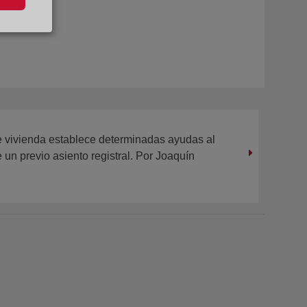
e vivienda establece determinadas ayudas al
 un previo asiento registral. Por Joaquín