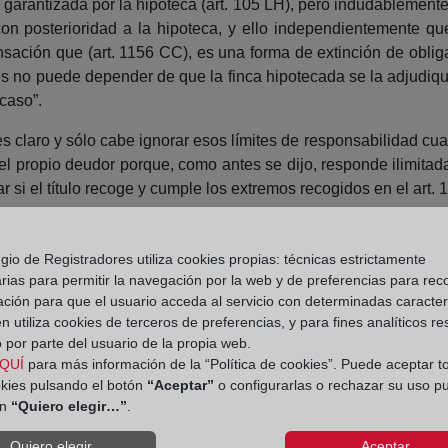
n garantizada por la hipoteca (art. 105 LH), pero indudablemen
n posterioridad a la hipoteca, y ello independientemente que
ción que (art. 1156 CC), es una forma de extinción de obligac
es no puede depender de que la finca hipotecada se la adjudique
caso”.
 es claro y sólo cabe ignorar esos límites de responsabilidad cu
 el propio deudor porque, como antes se dijo, responde ilimi
 si el título recoge y cumple los extremos recogidos en el art. 
cho inscrito con posterioridad a la hipoteca (anotación de embar
iedad de la adjudicación y de la cancelación de cargas a que se
gio de Registradores utiliza cookies propias: técnicas estrictamente
d demandante no consigne en el Juzgado a disposición de los 
rias para permitir la navegación por la web y de preferencias para rec
y lo garantizado por la hipoteca de modo individualizado por cad
ación para que el usuario acceda al servicio con determinadas caracterí
 utiliza cookies de terceros de preferencias, y para fines analíticos r
opiedad
 por parte del usuario de la propia web.
QUÍ
para más información de la “Política de cookies”. Puede aceptar t
okies pulsando el botón
“Aceptar”
o configurarlas o rechazar su uso p
ón
“Quiero elegir…”
.
Quiero elegir...
Aceptar