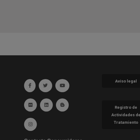
Aviso legal
Ir a facebook (abre en ventana nueva)
Ir a twitter (abre en ventana nueva)
Ir a YouTube (abre en ventana nueva
Ir a Flickr (abre en ventana nueva)
Ir a Linkedin (abre en ventana nueva)
Ir al Blog (abre en ventana nueva)
Registro de
Actividades d
Tratamiento
Ir a Instagram (abre en ventana nueva)