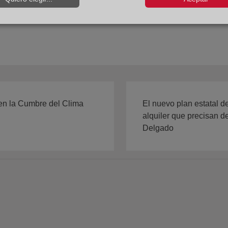
 en la Cumbre del Clima
El nuevo plan estatal d
alquiler que precisan de
Delgado