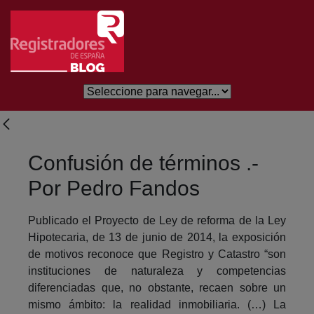
Saltar al contenido principal
Confusión de términos .-
Por Pedro Fandos
Publicado el Proyecto de Ley de reforma de la Ley
Hipotecaria, de 13 de junio de 2014, la exposición
de motivos reconoce que Registro y Catastro “son
instituciones de naturaleza y competencias
diferenciadas que, no obstante, recaen sobre un
mismo ámbito: la realidad inmobiliaria. (…) La