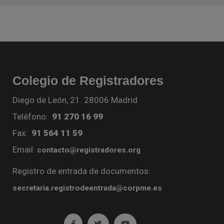
Colegio de Registradores
Diego de León, 21. 28006 Madrid
Teléfono:
91 270 16 99
Fax:
91 564 11 59
Email:
contacto@registradores.org
Registro de entrada de documentos:
secretaria.registrodeentrada@corpme.es
Ir a facebook (abre en ventana nueva)
Ir a twitter (abre en ventana nueva)
Ir a YouTube (abre en venta