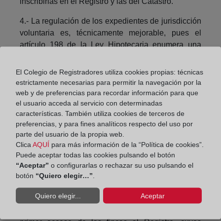
inscribirlas en el Registro y las del Catastro.
4.- La regulación de los expedientes de jurisdicción
voluntaria es, técnicamente mejorable, pues el
artículo 198 de la Ley Hipotecaria enumera una
serie de procedimientos que tienen por objeto
concordar la realidad física y jurídica extrarregistral,
El Colegio de Registradores utiliza cookies propias: técnicas
confundiendo los términos a concordar, que son la
estrictamente necesarias para permitir la navegación por la
realidad jurídica registral con la extrarregistral,
web y de preferencias para recordar información para que
el usuario acceda al servicio con determinadas
respecto al objeto del derecho, la finca. En segundo
características. También utiliza cookies de terceros de
lugar, porque confunde la identificación de la finca,
preferencias, y para fines analíticos respecto del uso por
para lo que no es necesaria la intervención de los
parte del usuario de la propia web.
colindantes, con su deslinde, donde sí lo es. Al
Clica
AQUÍ
para más información de la “Política de cookies”.
exigir su intervención en todo caso, se dificulta el
Puede aceptar todas las cookies pulsando el botón
acceso de la representación georreferenciada al
“Aceptar”
o configurarlas o rechazar su uso pulsando el
Registro y la inmatriculación de nuevas fincas,
botón
“Quiero elegir…”
.
posibilitando una nueva profesión, la del
Quiero elegir...
Aceptar
colindante; se suprime la inmatriculación por título
público, medio que ha sido el más utilizado para el