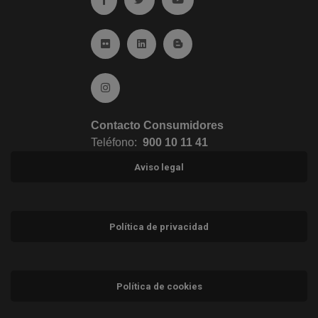
Ir a Flickr (abre en ventana nueva)
Ir a Linkedin (abre en ventana nueva)
Ir al Blog (abre en ventana n
Ir a Instagram (abre en ventana nueva)
Contacto Consumidores
Teléfono:
900 10 11 41
Aviso legal
Política de privacidad
Política de cookies