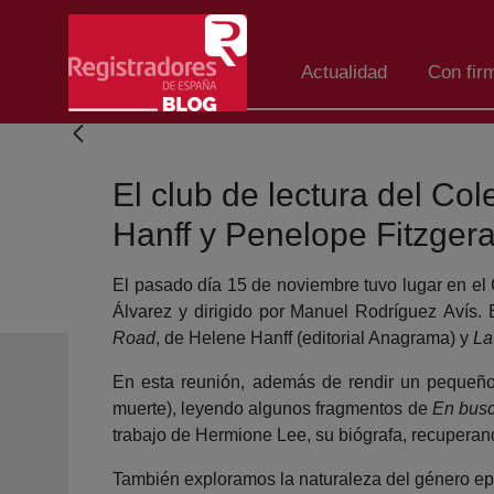
Saltar al contenido principal
Actualidad
Con fir
El club de lectura del C
Hanff y Penelope Fitzgera
El pasado día 15 de noviembre tuvo lugar en el 
Álvarez y dirigido por Manuel Rodríguez Avís. 
Road
, de Helene Hanff (editorial Anagrama) y
La
En esta reunión, además de rendir un pequeño
muerte), leyendo algunos fragmentos de
En busc
trabajo de Hermione Lee, su biógrafa, recupera
También exploramos la naturaleza del género epist