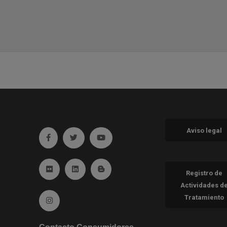
Aviso legal
Ir a facebook (abre en ventana nueva)
Ir a twitter (abre en ventana nueva)
Ir a YouTube (abre en ventana nueva
Ir a Flickr (abre en ventana nueva)
Ir a Linkedin (abre en ventana nueva)
Ir al Blog (abre en ventana nueva)
Registro de
Actividades d
Tratamiento
Ir a Instagram (abre en ventana nueva)