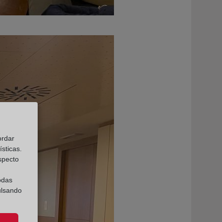
ordar
sticas.
especto
odas
ulsando