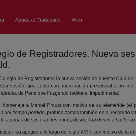
ma
Ayuda al Ciudadano
Web
olegio de Registradores. Nueva se
ld.
Colegio de Registradores la nueva sesión de nuestro Club de l
Esta sesión, que contó con participación presencial y on-line
 librería
, de Penelope Fitzgerald (editorial Impedimenta).
 homenaje a Marcel Proust con motivo de su efeméride (el 
a del tiempo perdido
, profundizamos también en el recorrido vi
ndo algunas de sus grandes obras, desde
A la deriva
a
La flor az
olar -su apogeo a lo largo del siglo XVIII- con motivo de la ob