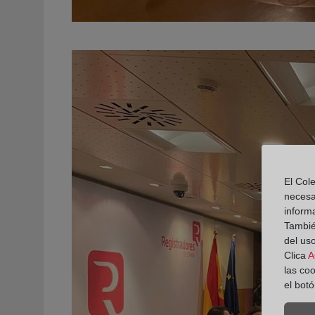
El Cole
necesa
inform
También
del uso
Clica
A
las co
el bot