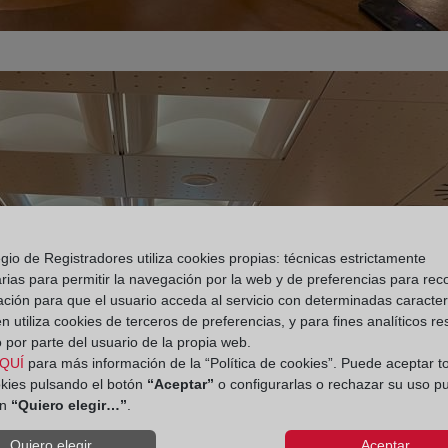
gio de Registradores utiliza cookies propias: técnicas estrictamente
rias para permitir la navegación por la web y de preferencias para rec
ación para que el usuario acceda al servicio con determinadas caracterí
 utiliza cookies de terceros de preferencias, y para fines analíticos r
 por parte del usuario de la propia web.
QUÍ
para más información de la “Política de cookies”. Puede aceptar t
okies pulsando el botón
“Aceptar”
o configurarlas o rechazar su uso p
ón
“Quiero elegir…”
.
Quiero elegir...
Aceptar