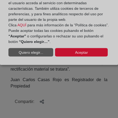
el usuario acceda al servicio con determinadas
como si se tratara de un error del título o de la
características. También utiliza cookies de terceros de
inscripción, cuando no se trata ni de uno ni de otro
preferencias, y para fines analíticos respecto del uso por
caso, sino de un error de consentimiento de los
parte del usuario de la propia web.
otorgantes”; y la Resolución de 30 de mayo de
Clica
AQUÍ
para más información de la “Política de cookies”.
Puede aceptar todas las cookies pulsando el botón
2014, según la cual, “en cuanto alteraría las reglas
“Aceptar”
o configurarlas o rechazar su uso pulsando el
generales de formalización de los contratos e
botón
“Quiero elegir…”
.
inscripción en el Registro de la Propiedad de los
derechos reales en ellos formalizados no cabe
Quiero elegir...
Aceptar
realizar una rectificación sustantiva del título por
una mera subsanación como si de una simple
rectificación material se tratara”.
Juan Carlos Casas Rojo es Registrador de la
Propiedad
Compartir: