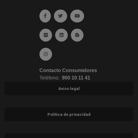
Ir a facebook (abre en ventana nueva)
Ir a twitter (abre en ventana nueva)
Ir a YouTube (abre en venta
Ir a Flickr (abre en ventana nueva)
Ir a Linkedin (abre en ventana nueva)
Ir al Blog (abre en ventana n
Ir a Instagram (abre en ventana nueva)
Contacto Consumidores
Teléfono:
900 10 11 41
Aviso legal
Política de privacidad