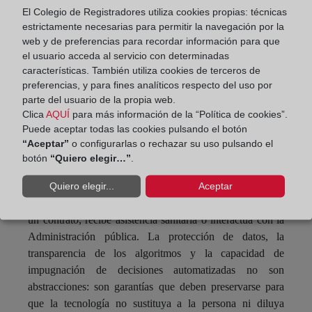
publicidad formal o la certeza de los actos jurídicos.
El Colegio de Registradores utiliza cookies propias: técnicas
estrictamente necesarias para permitir la navegación por la
El congreso también alertó sobre riesgos ligados a la
web y de preferencias para recordar información para que
inteligencia artificial generativa, el uso delictivo de estas
el usuario acceda al servicio con determinadas
tecnologías, los sesgos automatizados o la difusión de
características. También utiliza cookies de terceros de
contenidos falsos. Aunque el Reglamento europeo
preferencias, y para fines analíticos respecto del uso por
pretende ofrecer un marco común, todavía existen vacíos
parte del usuario de la propia web.
interpretativos que deberán completarse con legislación
Clica
AQUÍ
para más información de la “Política de cookies”.
nacional, jurisprudencia y criterios técnicos compartidos.
Puede aceptar todas las cookies pulsando el botón
“Aceptar”
o configurarlas o rechazar su uso pulsando el
Si bien el enfoque predominante del congreso fue jurídico
botón
“Quiero elegir…”
.
e institucional, también quedó patente que estas cuestiones
Quiero elegir...
Aceptar
tienen una dimensión ciudadana ineludible. La IA afecta a
quien solicita una hipoteca, litiga ante un tribunal, firma
un contrato, recibe asistencia sanitaria o interactúa con la
Administración pública. La protección de datos, la
transparencia de los algoritmos y la capacidad de
impugnación de decisiones automatizadas no son
abstracciones: son garantías que deben preservarse para
que la tecnología no sustituya a la persona ni diluya