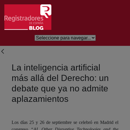
Saltar al contenido principal
La inteligencia artificial
más allá del Derecho: un
debate que ya no admite
aplazamientos
Los días 25 y 26 de septiembre se celebró en Madrid el
congreso
“AI, Other Disruptive Technologies and the