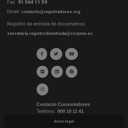
Fax:
91 564 11 59
Email:
contacto@registradores.org
Registro de entrada de documentos:
secretaria.registrodeentrada@corpme.es
Ir a facebook (abre en ventana nueva)
Ir a twitter (abre en ventana nueva)
Ir a YouTube (abre en venta
Ir a Flickr (abre en ventana nueva)
Ir a Linkedin (abre en ventana nueva)
Ir al Blog (abre en ventana n
Ir a Instagram (abre en ventana nueva)
Contacto Consumidores
Teléfono:
900 10 11 41
Aviso legal