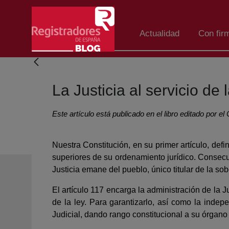
Saltar al contenido principal
Actualidad
Con fir
La Justicia al servicio de
Este artículo está publicado en el libro editado por 
Nuestra Constitución, en su primer artículo, de
superiores de su ordenamiento jurídico. Consecu
Justicia emane del pueblo, único titular de la so
El artículo 117 encarga la administración de la J
de la ley. Para garantizarlo, así como la indep
Judicial, dando rango constitucional a su órgano