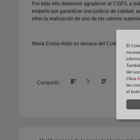
Por todo ello debemos agradecer al CGPJ, a todo
empeño por garantizar una justicia de calidad, q
ellos la realización de uno de los valores superio
María Emilia Adán es decana del Colegio de Re
El Cole
necesa
inform
También
del uso
Clica
A
Compartir:
las co
el bot