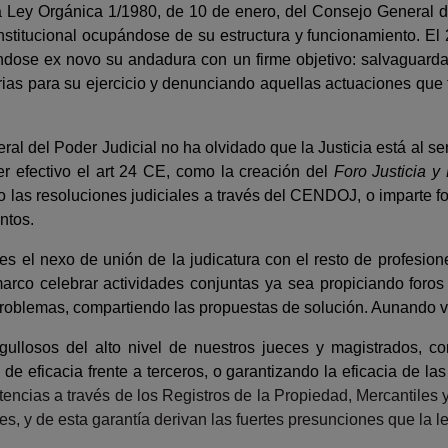
Ley Orgánica 1/1980, de 10 de enero, del Consejo General del
stitucional ocupándose de su estructura y funcionamiento. El
ándose ex novo su andadura con un firme objetivo: salvaguarda
ias para su ejercicio y denunciando aquellas actuaciones que
al del Poder Judicial no ha olvidado que la Justicia está al se
r efectivo el art 24 CE, como la creación del
Foro Justicia y
ndo las resoluciones judiciales a través del CENDOJ, o imparte 
ntos.
 el nexo de unión de la judi­catura con el resto de profesiones
rco celebrar actividades con­juntas ya sea propiciando foros
problemas, compartiendo las propuestas de solución. Aunando vo
ullosos del alto nivel de nues­tros jueces y magistrados, c
l, de eficacia frente a terceros, o garantizando la eficacia de 
ntencias a través de los Registros de la Propiedad, Mercantiles
es, y de esta garantía derivan las fuertes presunciones que la le