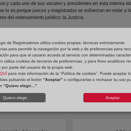
s y cada uno de sus vocales y presidentes en esta intensa et
ue lo es porque jueces y magistrados se esfuerzan en estar a la
res del ordenamiento jurídico: la Justicia.
gistradores de España.
gio de Registradores utiliza cookies propias: técnicas estrictamente
rias para permitir la navegación por la web y de preferencias para rec
ación para que el usuario acceda al servicio con determinadas caracterí
 utiliza cookies de terceros de preferencias, y para fines analíticos r
 por parte del usuario de la propia web.
QUÍ
para más información de la “Política de cookies”. Puede aceptar t
okies pulsando el botón
“Aceptar”
o configurarlas o rechazar su uso p
ón
“Quiero elegir…”
.
Quiero elegir...
Aceptar