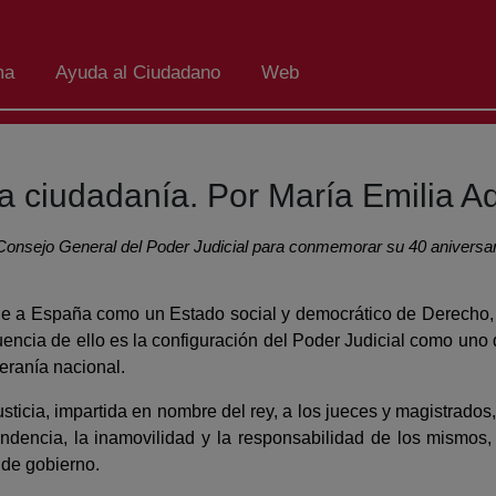
ma
Ayuda al Ciudadano
Web
 la ciudadanía. Por María Emilia A
el Consejo General del Poder Judicial para conmemorar su 40 aniversa
fine a España como un Estado social y democrático de Derecho,
encia de ello es la configuración del Poder Judicial como uno d
beranía nacional.
usticia, impartida en nombre del rey, a los jueces y magistrado
endencia, la inamovilidad y la responsabilidad de los mismos
 de gobierno.