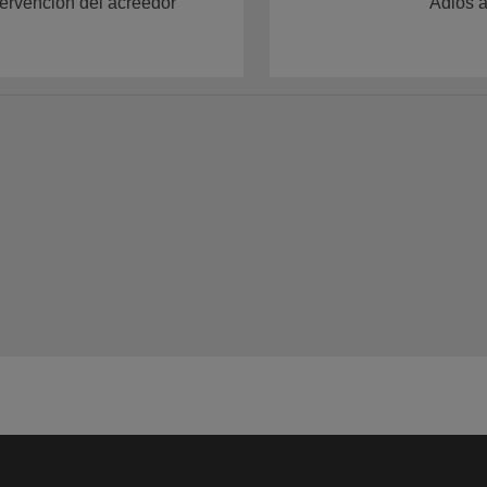
tervención del acreedor
Adiós a