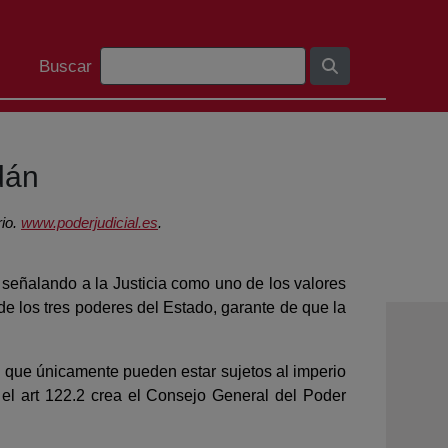
Barra de búsqueda
Buscar
dán
rio.
www.poderjudicial.es
.
 señalando a la Justicia como uno de los valores
e los tres poderes del Estado, garante de que la
s, que únicamente pueden estar sujetos al im­perio
, el art 122.2 crea el Consejo General del Poder