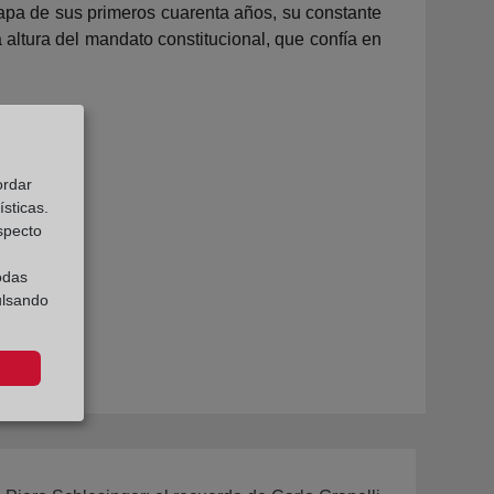
apa de sus primeros cuarenta años, su cons­tante
 altura del mandato constitucional, que confía en
ordar
sticas.
especto
odas
ulsando