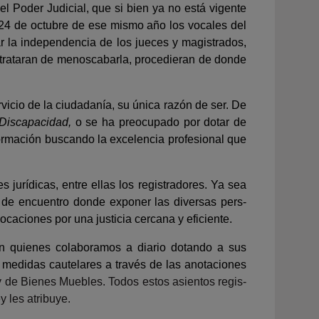
 Poder Judicial, que si bien ya no está vigente
 24 de octubre de ese mismo año los vocales del
r la independencia de los jueces y magis­trados,
 trataran de menoscabarla, procedie­ran de donde
rvicio de la ciudadanía, su única razón de ser. De
 Discapacidad,
o se ha preocupado por dotar de
formación buscando la excelencia profesional que
 jurídicas, entre ellas los registradores. Ya sea
 de encuentro donde exponer las diversas pers­
caciones por una justicia cercana y eficiente.
on quienes colaboramos a diario dotando a sus
las medidas cautelares a través de las anotaciones
 y de Bienes Muebles. Todos estos asientos regis­
y les atribuye.