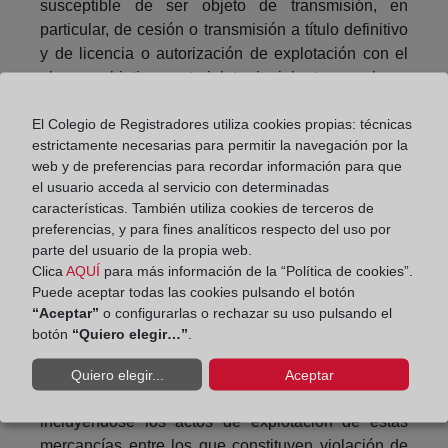
susceptible de ser objeto de transmisión, en
particular, de cesión o transmisión a título definitivo
y de licencia o autorización de explotación con el
alcance objetivo, material, territorial y temporal que
en cada caso se pacte.
El Colegio de Registradores utiliza cookies propias: técnicas
Define, por un lado, las circunstancias en las que la
estrictamente necesarias para permitir la navegación por la
obtención, utilización y revelación de secretos
web y de preferencias para recordar información para que
el usuario acceda al servicio con determinadas
empresariales son consideradas lícitas en
características. También utiliza cookies de terceros de
consideración a intereses dignos de una mayor
preferencias, y para fines analíticos respecto del uso por
tutela y por tanto, frente a las que no procederán las
parte del usuario de la propia web.
medidas de protección previstas en esta ley; y, por
Clica
AQUÍ
para más información de la “Política de cookies”.
otro, las conductas constitutivas de violación de
Puede aceptar todas las cookies pulsando el botón
secretos empresariales.
“Aceptar”
o configurarlas o rechazar su uso pulsando el
botón
“Quiero elegir…”
.
En este sentido, la protección de los secretos
empresariales se extiende también de forma
Quiero elegir...
Aceptar
novedosa a las llamadas ‘mercancías infractoras’
incluyéndose los actos de explotación de estas
mercancías entre los que constituyen violación de