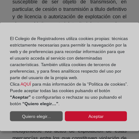
susceptible de ser objeto de transmisión, en
particular, de cesión o transmisión a título definitivo
y de licencia o autorización de explotación con el
alcance objetivo, material, territorial y temporal que
en cada caso se pacte.
El Colegio de Registradores utiliza cookies propias: técnicas
Define, por un lado, las circunstancias en las que la
estrictamente necesarias para permitir la navegación por la
obtención, utilización y revelación de secretos
web y de preferencias para recordar información para que
el usuario acceda al servicio con determinadas
empresariales son consideradas lícitas en
características. También utiliza cookies de terceros de
consideración a intereses dignos de una mayor
preferencias, y para fines analíticos respecto del uso por
tutela y por tanto, frente a las que no procederán las
parte del usuario de la propia web.
medidas de protección previstas en esta ley; y, por
Clica
AQUÍ
para más información de la “Política de cookies”.
otro, las conductas constitutivas de violación de
Puede aceptar todas las cookies pulsando el botón
secretos empresariales.
“Aceptar”
o configurarlas o rechazar su uso pulsando el
botón
“Quiero elegir…”
.
En este sentido, la protección de los secretos
empresariales se extiende también de forma
Quiero elegir...
Aceptar
novedosa a las llamadas ‘mercancías infractoras’
incluyéndose los actos de explotación de estas
mercancías entre los que constituyen violación de