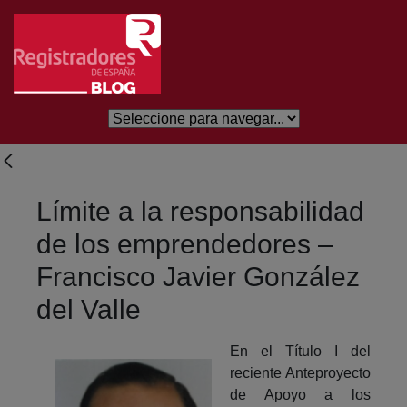
Saltar al contenido principal
Límite a la responsabilidad
de los emprendedores –
Francisco Javier González
del Valle
En el Título I del
reciente Anteproyecto
de Apoyo a los