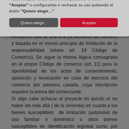
Frente a algunas voces críticas iniciales, poco
“Aceptar”
o configurarlas o rechazar su uso pulsando el
fundadas, lo cierto es que el anteproyecto no
botón
“Quiero elegir…”
.
supone ningún cambio sustancial al carácter
potestativo o voluntario de la inscripción del
Quiero elegir...
Aceptar
comerciante individual, sino sólo una nueva
excepción que se une a la ya existente del naviero,
y basada en el mismo principio de limitación de la
responsabilidad (véase art. 19 Código de
Comercio). Se sigue la misma lógica consagrada
en el propio Código de comercio (art. 11) para la
oponibilidad de los actos de consentimiento,
oposición y revocación en caso de ejercicio del
comercio por persona casada, cuya inscripción
requiere la previa del comerciante.
Si algo cabe achacar al proyecto es quizás el no
haber ido más allá ( de la vivienda) en cuanto a los
bienes susceptibles de limitación (automóvil de
uso familiar o doméstico u otros bienes
susceptibles de identificación registral como, por