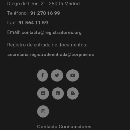
Diego de León, 21. 28006 Madrid
Teléfono:
91 270 16 99
Fax:
91 564 11 59
Email:
contacto@registradores.org
Registro de entrada de documentos:
secretaria.registrodeentrada@corpme.es
Ir a facebook (abre en ventana nueva)
Ir a twitter (abre en ventana nueva)
Ir a YouTube (abre en venta
Ir a Flickr (abre en ventana nueva)
Ir a Linkedin (abre en ventana nueva)
Ir al Blog (abre en ventana n
Ir a Instagram (abre en ventana nueva)
Contacto Consumidores