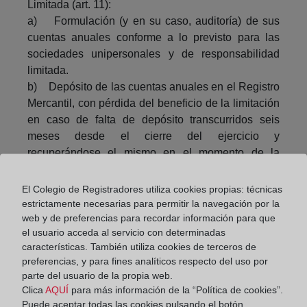
Limitada (art. 11):
a) Formulación (y en su caso, auditoría) de sus
cuentas anuales conforme a lo previsto para las
sociedades unipersonales y de responsabilidad
limitada.
b) Depósito de las cuentas anuales en el Registro
Mercantil, con pérdida del beneficio de la limitación
en caso de falta de depósito transcurridos seis
meses desde el cierre del ejercicio y
recuperándose el mismo en el momento de la
presentación.
Se prevé la creación en el Colegio de
El Colegio de Registradores utiliza cookies propias: técnicas
Registradores de un portal público de
estrictamente necesarias para permitir la navegación por la
web y de preferencias para recordar información para que
emprendedores de responsabilidad limitada de
el usuario acceda al servicio con determinadas
libre acceso para el usuario ( art. 9.4 ).
características. También utiliza cookies de terceros de
preferencias, y para fines analíticos respecto del uso por
Y por último, conforme a la Disposición Adicional 1ª
parte del usuario de la propia web.
del Anteproyecto quedan excluidas de la limitación
Clica
AQUÍ
para más información de la “Política de cookies”.
de responsabilidad las deudas de derecho público.
Puede aceptar todas las cookies pulsando el botón