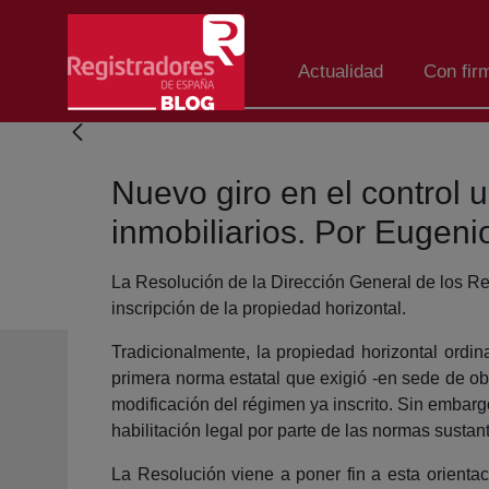
Saltar al contenido principal
Actualidad
Con fir
Nuevo giro en el control u
inmobiliarios. Por Eugeni
La Resolución de la Dirección General de los Re
inscripción de la propiedad horizontal.
Tradicionalmente, la propiedad horizontal ordin
primera norma estatal que exigió -en sede de obra
modificación del régimen ya inscrito. Sin embarg
habilitación legal por parte de las normas susta
La Resolución viene a poner fin a esta orientaci