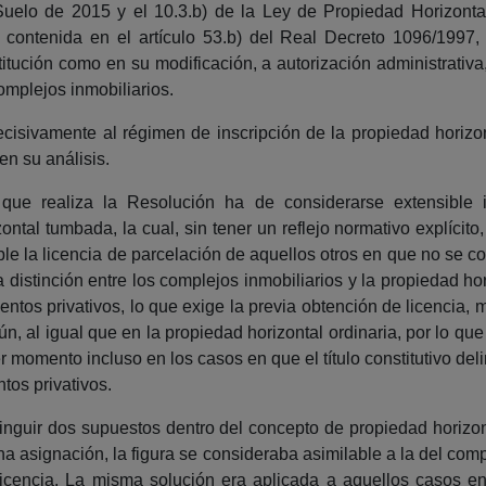
 Suelo de 2015 y el 10.3.b) de la Ley de Propiedad Horizonta
 contenida en el artículo 53.b) del Real Decreto 1096/1997
stitución como en su modificación, a autorización administrati
omplejos inmobiliarios.
ecisivamente al régimen de inscripción de la propiedad horizon
en su análisis.
o que realiza la Resolución ha de considerarse extensible
ntal tumbada, la cual, sin tener un reflejo normativo explíci
ble la licencia de parcelación de aquellos otros en que no se 
 distinción entre los complejos inmobiliarios y la propiedad h
ntos privativos, lo que exige la previa obtención de licencia,
 al igual que en la propiedad horizontal ordinaria, por lo que 
r momento incluso en los casos en que el título constitutivo de
ntos privativos.
stinguir dos supuestos dentro del concepto de propiedad horizo
a asignación, la figura se consideraba asimilable a la del comp
icencia. La misma solución era aplicada a aquellos casos en