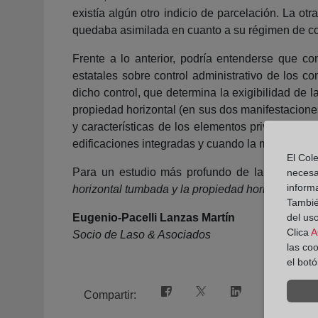
existía algún otro indicio de parcelación. La ot
quedaba asimilada en cuanto a su régimen de cont
Frente a lo anterior, podría entenderse que c
estatales sobre control administrativo de los c
dicho control, que determina la exigibilidad de l
propiedad horizontal (en sus dos manifestacione
y características de los elementos privativos re
edificaciones integradas y cuando la modificaci
El Cole
Para un estudio más profundo de la cuestión p
necesa
inform
horizontal tumbada y la propiedad horizontal ord
También
Eugenio-Pacelli Lanzas Martín
del uso
Clica
A
Socio de Laso & Asociados
las co
el bot
Compartir: