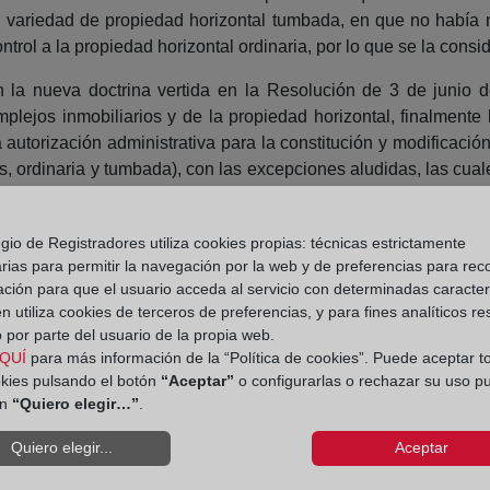
ra variedad de propiedad horizontal tumbada, en que no había n
rol a la propiedad horizontal ordinaria, por lo que se la consid
on la nueva doctrina vertida en la Resolución de 3 de junio
omplejos inmobiliarios y de la propiedad horizontal, finalmente
a autorización administrativa para la constitución y modificaci
s, ordinaria y tumbada), con las excepciones aludidas, las cua
sultantes del negocio jurídico sean los que resulten de la lice
ón del régimen no implique un incremento del número de los elem
gio de Registradores utiliza cookies propias: técnicas estrictamente
lanteada puede verse el trabajo titulado
El control urbaníst
rias para permitir la navegación por la web y de preferencias para rec
ación para que el usuario acceda al servicio con determinadas caracterí
inaria
, publicado en dos partes en los números 778 y 779 de la 
 utiliza cookies de terceros de preferencias, y para fines analíticos r
 por parte del usuario de la propia web.
QUÍ
para más información de la “Política de cookies”. Puede aceptar t
okies pulsando el botón
“Aceptar”
o configurarlas o rechazar su uso p
ón
“Quiero elegir…”
.
Quiero elegir...
Aceptar