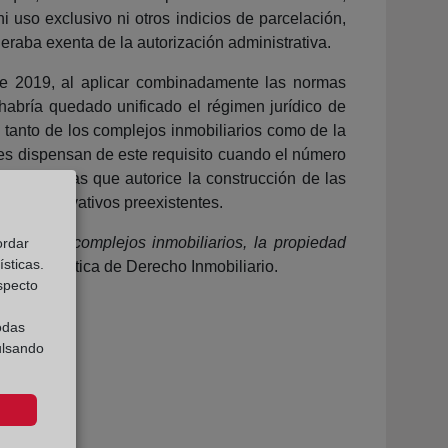
i uso exclusivo ni otros indicios de parcelación,
eraba exenta de la autorización administrativa.
 de 2019, al aplicar combinadamente las normas
 habría quedado unificado el régimen jurídico de
ón tanto de los complejos inmobiliarios como de la
les dispensan de este requisito cuando el número
ncia de obras que autorice la construcción de las
entos privativos preexistentes.
ico de los complejos inmobiliarios, la propiedad
ordar
sticas.
Revista Crítica de Derecho Inmobiliario.
especto
odas
ulsando