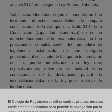
artículo 217.1 de la vigente Ley General Tributaria.
Tales actos tributarios, según el ponente, no han
lesionado derechos susceptibles de amparo
constitucional, toda vez que el artículo 31.1 de la
Constitución (capacidad económica) no es un
derecho fundamental de esa naturaleza, no han
prescindido completamente del procedimiento
legalmente establecido, no han otorgado
potestades al solicitante de las que este carecía ni,
en fin, puede identificarse una ley que,
específicamente, determine su nulidad como
consecuencia de la declaración parcial de
inconstitucionalidad de la ley que les sirve de
fundamento.
Compartir:
El Colegio de Registradores utiliza cookies propias: técnicas
estrictamente necesarias para permitir la navegación por la
web y de preferencias para recordar información para que