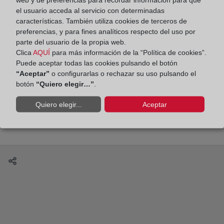
el usuario acceda al servicio con determinadas
características. También utiliza cookies de terceros de
preferencias, y para fines analíticos respecto del uso por
parte del usuario de la propia web.
Clica
AQUÍ
para más información de la “Política de cookies”.
Beatriz Corredor y Sergio Nasarre dialogan sobre
Puede aceptar todas las cookies pulsando el botón
la crisis de la vivienda. Por Diego Vigil
“Aceptar”
o configurarlas o rechazar su uso pulsando el
botón
“Quiero elegir…”
.
Quiero elegir...
Aceptar
Elogio de la hipoteca. Por María Emilia Adán