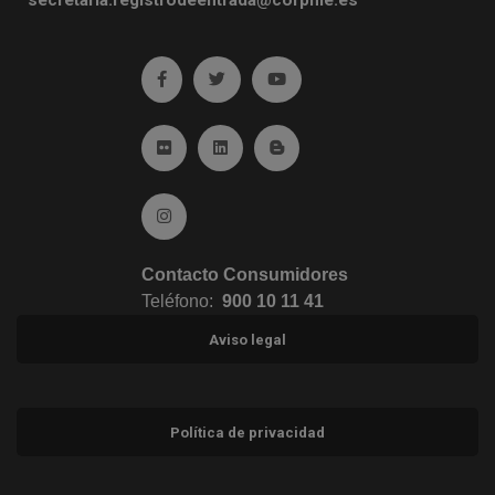
Ir a facebook (abre en ventana nueva)
Ir a twitter (abre en ventana nueva)
Ir a YouTube (abre en venta
Ir a Flickr (abre en ventana nueva)
Ir a Linkedin (abre en ventana nueva)
Ir al Blog (abre en ventana n
Ir a Instagram (abre en ventana nueva)
Contacto Consumidores
Teléfono:
900 10 11 41
Aviso legal
Política de privacidad