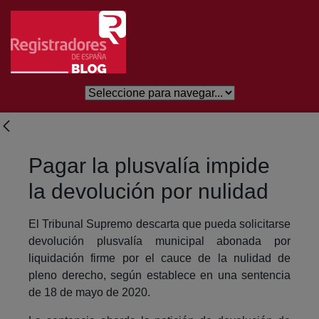
Saltar al contenido principal
Pagar la plusvalía impide
la devolución por nulidad
El Tribunal Supremo descarta que pueda solicitarse
devolución plusvalía municipal abonada por
liquidación firme por el cauce de la nulidad de
pleno derecho, según establece en una sentencia
de 18 de mayo de 2020.