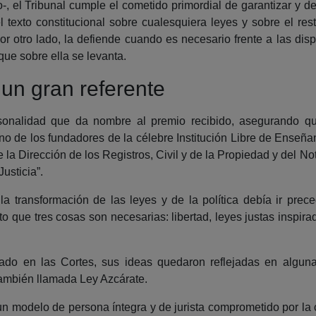
, el Tribunal cumple el cometido primordial de garantizar y de 
 texto constitucional sobre cualesquiera leyes y sobre el re
 por otro lado, la defiende cuando es necesario frente a las d
que sobre ella se levanta.
un gran referente
sonalidad que da nombre al premio recibido, asegurando q
n uno de los fundadores de la célebre Institución Libre de Ense
e la Dirección de los Registros, Civil y de la Propiedad y del 
usticia”.
transformación de las leyes y de la política debía ir prece
o que tres cosas son necesarias: libertad, leyes justas inspira
tado en las Cortes, sus ideas quedaron reflejadas en algunas
 también llamada Ley Azcárate.
un modelo de persona íntegra y de jurista comprometido por la