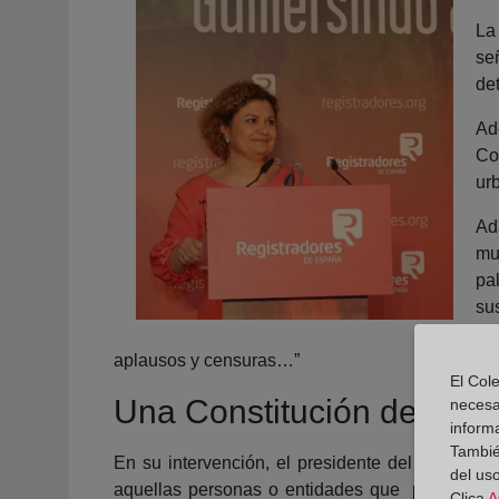
La
se
det
Ad
Co
ur
Ad
mu
pa
su
de
aplausos y censuras…”
El Cole
Una Constitución de todo
necesa
inform
También
En su intervención, el presidente del Tribunal 
del uso
aquellas personas o entidades que promueven 
Clica
A