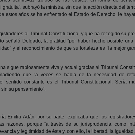
 gratuita”, subrayó la ministra, sin que la acción directa del ter
 de estos años se ha enfrentado el Estado de Derecho, le hay
istradores al Tribunal Constitucional y que ha recogido su pre
to señaló Delgado, la gratitud “por haber hecho posible un
dad” y el reconocimiento de que su fortaleza es “la mejor gar
gna sigue rabiosamente viva y actual gracias al Tribunal Constit
añadiendo que “a veces se habla de la necesidad de refo
 sentido constante es el Tribunal Constitucional. Sería muy
 sin su pensamiento”.
ría Emilia Adán, por su parte, explicaba que los registradores 
ras razones, porque “a través de su jurisprudencia, como int
evancia y legitimidad de ésta y, con ello, la libertad, la igualdad