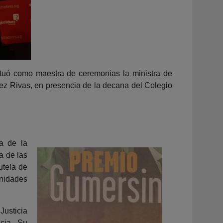
actuó como maestra de ceremonias la ministra de
lez Rivas, en presencia de la decana del Colegio
va de la
a de las
utela de
nidades
usticia
ncia. Su