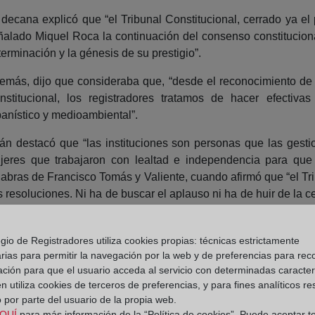
 decana explicó que “el Tribunal Constitucional, cerrado ya e
ñalado Miquel Roca la continuación del consenso constitucional,
erminación y la génesis de su prestigio”.
emás, dijo que consideraba que, “desde el reconocimiento de l
nstitucional, los registradores tratamos de hacer efectivas
banístico y medioambiental”.
án destacó que “las instituciones son personas que las gesti
jeres que trabajaron con lealtad e independencia para que 
labras de Francisco Tomás y Valiente, cuando afirmó que “el T
s resoluciones. Ni ha de buscar el aplauso ni ha de huir de la
 las libertades que el propio Tribunal ampara, siempre habrá,
gio de Registradores utiliza cookies propias: técnicas estrictamente
s
rias para permitir la navegación por la web y de preferencias para rec
ación para que el usuario acceda al servicio con determinadas caracterí
 utiliza cookies de terceros de preferencias, y para fines analíticos r
Constitucional, reconoció que “este premio, busca reconocer a
 por parte del usuario de la propia web.
el Estado social y democrático de derecho, y que, este año,
QUÍ
para más información de la “Política de cookies”. Puede aceptar t