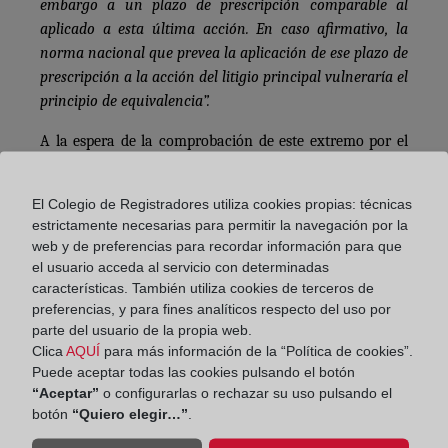
embargo a un plazo de prescripción comparable al
aplicado a esta última acción. En caso afirmativo, la
norma nacional que prevea la aplicación de ese plazo de
prescripción a la acción del litigio principal vulneraría el
principio de equivalencia”.
A la espera de la comprobación de este extremo por el
juzgado nº8 de Coruña, podemos plantearnos si se
hubiera elevado o no esta cuestión prejudicial en el caso
El Colegio de Registradores utiliza cookies propias: técnicas
de haberse ejercitado la acción por el consumidor tras
estrictamente necesarias para permitir la navegación por la
la interpuesta por el Tribunal Supremo (
asunto C-
web y de preferencias para recordar información para que
561/21
, 25 abril 2024). El TJUE, tal y como se expuso en
el usuario acceda al servicio con determinadas
un artículo anterior de este blog, zanjó la cuestión del
características. También utiliza cookies de terceros de
dies a quo
del plazo de prescripción de la acción de
preferencias, y para fines analíticos respecto del uso por
parte del usuario de la propia web.
restitución de gastos y en aplicación de este fallo, el
Clica
AQUÍ
para más información de la “Política de cookies”.
Tribunal Supremo en sentencia nº
857/2024 de 14 de
Puede aceptar todas las cookies pulsando el botón
junio
, estimó el recurso de casación interpuesto por los
“Aceptar”
o configurarlas o rechazar su uso pulsando el
consumidores considerando que no había prescrito la
botón
“Quiero elegir…”
.
acción ya que, siendo el día en el que empieza a correr