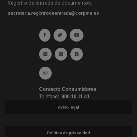
Registro de entrada de documentos:
secretaria.registrodeentrada@corpme.es
Ir a facebook (abre en ventana nueva)
Ir a twitter (abre en ventana nueva)
Ir a YouTube (abre en venta
Ir a Flickr (abre en ventana nueva)
Ir a Linkedin (abre en ventana nueva)
Ir al Blog (abre en ventana n
Ir a Instagram (abre en ventana nueva)
Contacto Consumidores
Teléfono:
900 10 11 41
Aviso legal
Política de privacidad