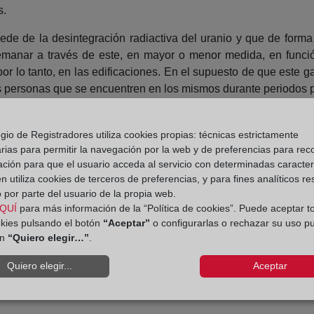
s.
de de la desintegración radiactiva del uranio y que de forma
emanar a través de este, en mayor o menor medida, en funci
por lo tanto, en las edificaciones. En el supuesto de que este g
as personas que se encuentren en los mismos durante periodos 
 la protección de la salud de las personas, estableciendo una
arios de los edificios a concentraciones inadecuadas de radón.
gio de Registradores utiliza cookies propias: técnicas estrictamente
rias para permitir la navegación por la web y de preferencias para rec
alización de las normas técnicas mencionadas en los distint
ación para que el usuario acceda al servicio con determinadas caracterí
 utiliza cookies de terceros de preferencias, y para fines analíticos r
 por parte del usuario de la propia web.
QUÍ
para más información de la “Política de cookies”. Puede aceptar t
okies pulsando el botón
“Aceptar”
o configurarlas o rechazar su uso p
ón
“Quiero elegir…”
.
Quiero elegir...
Aceptar