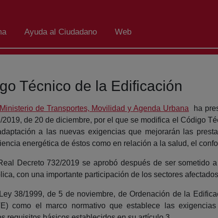
ma
Ayuda al Ciudadano
Web
go Técnico de la Edificación
Ministerio de Transportes, Movilidad y Agenda Urbana
ha pres
/2019, de 20 de diciembre, por el que se modifica el Código Técn
adaptación a las nuevas exigencias que mejorarán las prestac
ciencia energética de éstos como en relación a la salud, el confo
Real Decreto 732/2019 se aprobó después de ser sometido a 
lica, con una importante participación de los sectores afectados
Ley 38/1999, de 5 de noviembre, de Ordenación de la Edificac
E) como el marco normativo que establece las exigencias 
s requisitos básicos establecidos en su artículo 3.