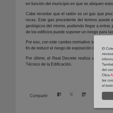
en función del municipio en que se ubiquen esto
Cabe recordar que el radón es un gas que proce
rocas. Este gas procedente del terreno puede 
geológicos del mismo, pudiendo llegar a entrar, 
de los edificios puede suponer un riesgo para l
Por eso, con este cambio normativo se atiende a
fin de reducir el riesgo de exposición de los usu
El Cole
necesa
Por último, el Real Decreto realiza una actu
inform
Técnico de la Edificación.
También
del uso
Clica
A
las co
el bot
Compartir: