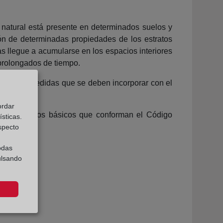
 natural está presente en determinados suelos y
ón de determinadas propiedades de los estratos
as llegue a acumularse en los espacios interiores
prolongados de tiempo.
 serie de medidas que se deben incorporar con el
ordar
os Documentos básicos que conforman el Código
sticas.
especto
odas
ulsando