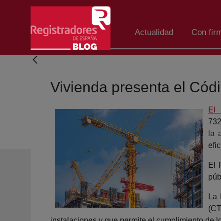
Saltar al contenido principal
Actualidad
Con fir
Vivienda presenta el Códi
El 
732
la 
efi
El 
púb
La 
(CT
instalaciones y que permite el cumplimiento de lo