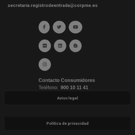
secretaria.registrodeentrada@corpme.es
Ir a facebook (abre en ventana nueva)
Ir a twitter (abre en ventana nueva)
Ir a YouTube (abre en venta
Ir a Flickr (abre en ventana nueva)
Ir a Linkedin (abre en ventana nueva)
Ir al Blog (abre en ventana n
Ir a Instagram (abre en ventana nueva)
Contacto Consumidores
Teléfono:
900 10 11 41
Aviso legal
Política de privacidad