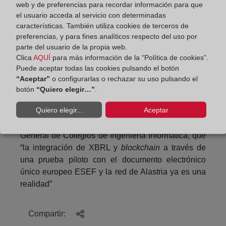
cuales una cuarta parte están relacionados con
web y de preferencias para recordar información para que
el usuario acceda al servicio con determinadas
blockchain
.
características. También utiliza cookies de terceros de
XBRL y
blockchain
.
preferencias, y para fines analíticos respecto del uso por
parte del usuario de la propia web.
Proyecto piloto RECEiX-
Clica
AQUÍ
para más información de la “Política de cookies”.
Puede aceptar todas las cookies pulsando el botón
ESEF
“Aceptar”
o configurarlas o rechazar su uso pulsando el
botón
“Quiero elegir…”
.
La sesión se cerró con la presentación del proyecto
Quiero elegir...
Aceptar
piloto RECEiX-ESEF para demostrar, según
explicó Ignacio Boixo, colaborador del Consejo
General de Colegios de Ingeniería Informática, que
“la integración de XBRL y
blockchain
a través de
una prueba piloto con el documento electrónico
único europeo ESEF y la red de Alastria ya es una
realidad”
Compartir: