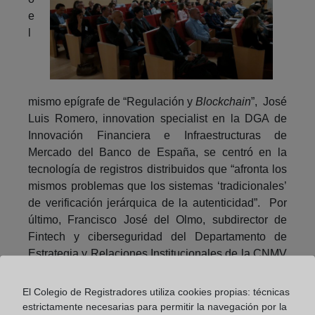
e
l
mismo epígrafe de “Regulación y
Blockchain
”, José
Luis Romero, innovation specialist en la DGA de
Innovación Financiera e Infraestructuras de
Mercado del Banco de España, se centró en la
tecnología de registros distribuidos que “afronta los
mismos problemas que los sistemas ‘tradicionales’
de verificación jerárquica de la autenticidad”. Por
último, Francisco José del Olmo, subdirector de
Fintech y ciberseguridad del Departamento de
Estrategia y Relaciones Institucionales de la CNMV
explicó que desde noviembre de 2016 el portal
Fintech de la Comisión Nacional del Mercado de
El Colegio de Registradores utiliza cookies propias: técnicas
Valores ha recibido más de 230 proyectos, de los
estrictamente necesarias para permitir la navegación por la