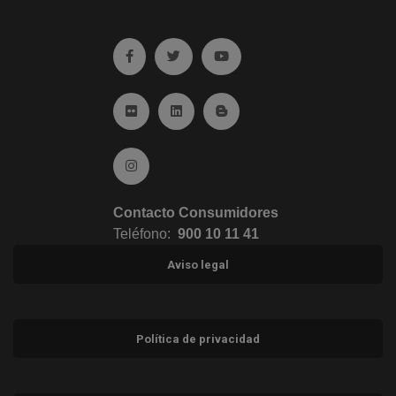
Ir a facebook (abre en ventana nueva)
Ir a twitter (abre en ventana nueva)
Ir a YouTube (abre en venta
Ir a Flickr (abre en ventana nueva)
Ir a Linkedin (abre en ventana nueva)
Ir al Blog (abre en ventana n
Ir a Instagram (abre en ventana nueva)
Contacto Consumidores
Teléfono:
900 10 11 41
Aviso legal
Política de privacidad