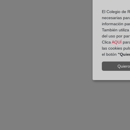
El Colegio de R
necesarias para
información par
También utiliza
del uso por par
Clica
AQUÍ
para
las cookies pu
el botón
“Quie
Quiero 