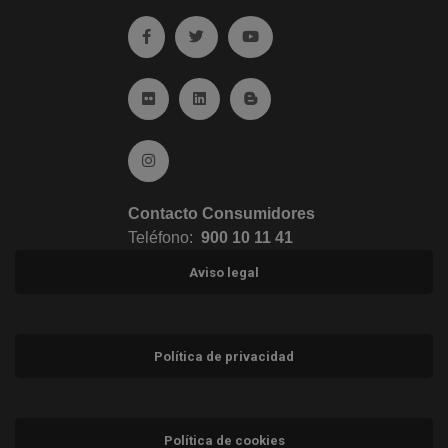
Ir a facebook (abre en ventana nueva)
Ir a twitter (abre en ventana nueva)
Ir a YouTube (abre en venta
Ir a Flickr (abre en ventana nueva)
Ir a Linkedin (abre en ventana nueva)
Ir al Blog (abre en ventana n
Ir a Instagram (abre en ventana nueva)
Contacto Consumidores
Teléfono:
900 10 11 41
Aviso legal
Política de privacidad
Política de cookies