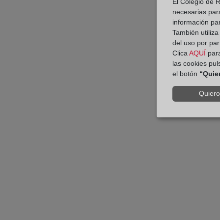
El Colegio de R
necesarias para
información par
También utiliza
del uso por par
Clica
AQUÍ
para
las cookies pu
el botón
“Quie
Quiero 