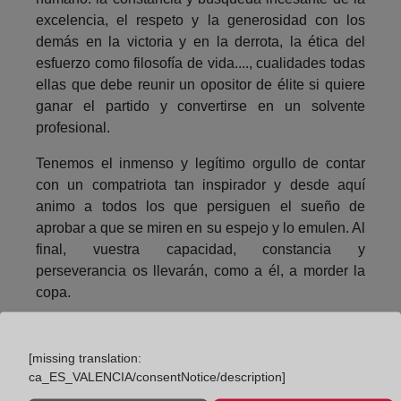
excelencia, el respeto y la generosidad con los
demás en la victoria y en la derrota, la ética del
esfuerzo como filosofía de vida...., cualidades todas
ellas que debe reunir un opositor de élite si quiere
ganar el partido y convertirse en un solvente
profesional.
Tenemos el inmenso y legítimo orgullo de contar
con un compatriota tan inspirador y desde aquí
animo a todos los que persiguen el sueño de
aprobar a que se miren en su espejo y lo emulen. Al
final, vuestra capacidad, constancia y
perseverancia os llevarán, como a él, a morder la
copa.
Mientras tanto, apretad los dientes y entonad un
¡VAMOS!.
[missing translation:
ca_ES_VALENCIA/consentNotice/description]
Carlos Pinilla Peñarrubia, Decano Autonómico en