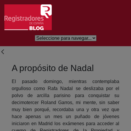
Salta al contingut principal
A propósito de Nadal
El pasado domingo, mientras contemplaba
orgulloso como Rafa Nadal se deslizaba por el
polvo de arcilla parisino para conquistar su
decimotercer Roland Garros, mi mente, sin saber
muy bien porqué, recordaba una y otra vez que
hace apenas un mes un puñado de jóvenes
iniciaron en Madrid los exámenes para acceder al
cuerpo de Registradores de la Propiedad y