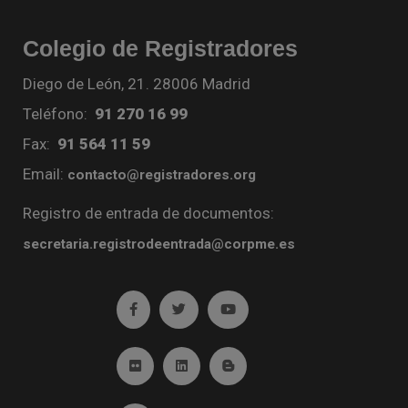
Colegio de Registradores
Diego de León, 21. 28006 Madrid
Teléfono:
91 270 16 99
Fax:
91 564 11 59
Email:
contacto@registradores.org
Registro de entrada de documentos:
secretaria.registrodeentrada@corpme.es
Ir a facebook (abre en ventana nueva)
Ir a twitter (abre en ventana nueva)
Ir a YouTube (abre en venta
Ir a Flickr (abre en ventana nueva)
Ir a Linkedin (abre en ventana nueva)
Ir al Blog (abre en ventana n