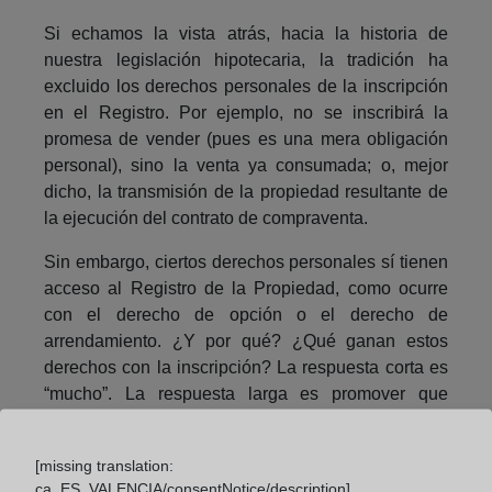
Si echamos la vista atrás, hacia la historia de
nuestra legislación hipotecaria, la tradición ha
excluido los derechos personales de la inscripción
en el Registro. Por ejemplo, no se inscribirá la
promesa de vender (pues es una mera obligación
personal), sino la venta ya consumada; o, mejor
dicho, la transmisión de la propiedad resultante de
la ejecución del contrato de compraventa.
Sin embargo, ciertos derechos personales sí tienen
acceso al Registro de la Propiedad, como ocurre
con el derecho de opción o el derecho de
arrendamiento. ¿Y por qué? ¿Qué ganan estos
derechos con la inscripción? La respuesta corta es
“mucho”. La respuesta larga es promover que
terceros tengan en cuenta la existencia del derecho
de otro (oponibilidad general), seguridad jurídica y
[missing translation:
protección del tráfico jurídico inmobiliario. Es decir,
ca_ES_VALENCIA/consentNotice/description]