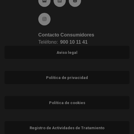
Ir a Flickr (abre en ventana nueva)
Ir a Linkedin (abre en ventana nueva)
Ir al Blog (abre en ventana n
Ir a Instagram (abre en ventana nueva)
Contacto Consumidores
Teléfono:
900 10 11 41
Aviso legal
Política de privacidad
Política de cookies
Registro de Actividades de Tratamiento