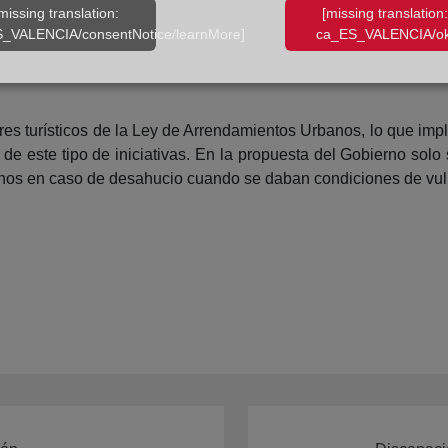
uno más.
missing translation:
[missing translation:
_VALENCIA/consentNotice/learnMore]
ca_ES_VALENCIA/ok
os de los arrendadores, eliminando la limitación de la fianza
ón de los contratos seguirán siendo desembolsados por el inqu
res turísticos de la Ley de Arrendamientos Urbanos, lo que im
de este tipo de iniciativas. En la propuesta del Gobierno solo
inos en caso de desahucio cuando se daban condiciones de vuln