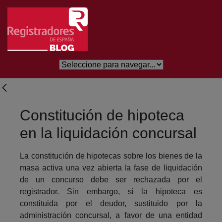
Salta al contingut principal
Constitución de hipoteca
en la liquidación concursal
La constitución de hipotecas sobre los bienes de la
masa activa una vez abierta la fase de liquidación
de un concurso debe ser rechazada por el
registrador. Sin embargo, si la hipoteca es
constituida por el deudor, sustituido por la
administración concursal, a favor de una entidad