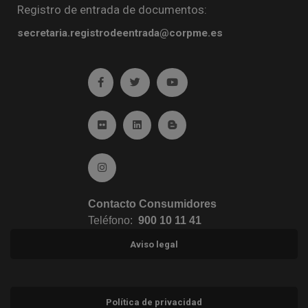
Registro de entrada de documentos:
secretaria.registrodeentrada@corpme.es
Ir a facebook (abre en ventana nueva)
Ir a twitter (abre en ventana nueva)
Ir a YouTube (abre en venta
Ir a Flickr (abre en ventana nueva)
Ir a Linkedin (abre en ventana nueva)
Ir al Blog (abre en ventana n
Ir a Instagram (abre en ventana nueva)
Contacto Consumidores
Teléfono:
900 10 11 41
Aviso legal
Política de privacidad