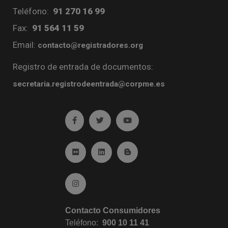
Teléfono:
91 270 16 99
Fax:
91 564 11 59
Email:
contacto@registradores.org
Registro de entrada de documentos:
secretaria.registrodeentrada@corpme.es
Ir a facebook (abre en ventana nueva)
Ir a twitter (abre en ventana nueva)
Ir a YouTube (abre en venta
Ir a Flickr (abre en ventana nueva)
Ir a Linkedin (abre en ventana nueva)
Ir al Blog (abre en ventana n
Ir a Instagram (abre en ventana nueva)
Contacto Consumidores
Teléfono:
900 10 11 41