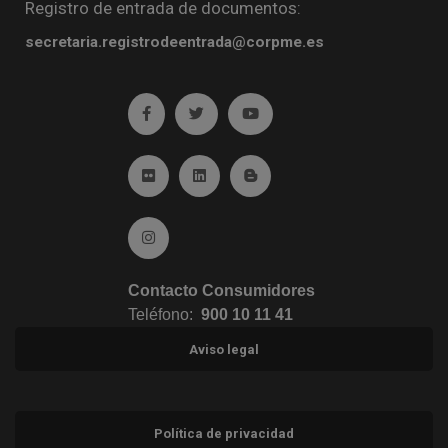
Registro de entrada de documentos:
secretaria.registrodeentrada@corpme.es
Ir a facebook (abre en ventana nueva)
Ir a twitter (abre en ventana nueva)
Ir a YouTube (abre en venta
Ir a Flickr (abre en ventana nueva)
Ir a Linkedin (abre en ventana nueva)
Ir al Blog (abre en ventana n
Ir a Instagram (abre en ventana nueva)
Contacto Consumidores
Teléfono:
900 10 11 41
Aviso legal
Política de privacidad