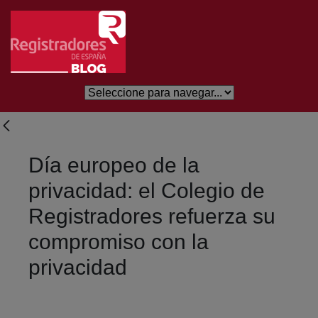
Salta al contingut principal
Día europeo de la
privacidad: el Colegio de
Registradores refuerza su
compromiso con la
privacidad