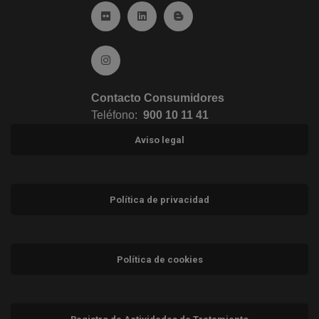
Ir a Flickr (abre en ventana nueva)
Ir a Linkedin (abre en ventana nueva)
Ir al Blog (abre en ventana n
Ir a Instagram (abre en ventana nueva)
Contacto Consumidores
Teléfono:
900 10 11 41
Aviso legal
Política de privacidad
Política de cookies