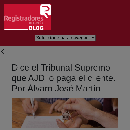
Salta al contingut principal
Dice el Tribunal Supremo
que AJD lo paga el cliente.
Por Álvaro José Martín