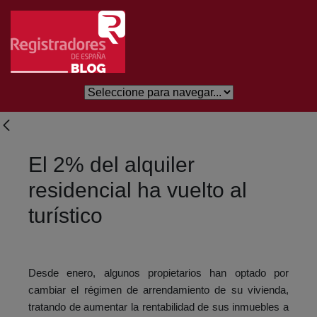
Salta al contingut principal
El 2% del alquiler
residencial ha vuelto al
turístico
Desde enero, algunos propietarios han optado por
cambiar el régimen de arrendamiento de su vivienda,
tratando de aumentar la rentabilidad de sus inmuebles a