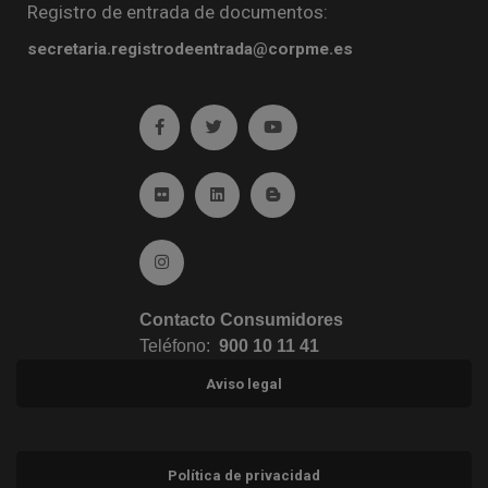
Registro de entrada de documentos:
secretaria.registrodeentrada@corpme.es
Ir a facebook (abre en ventana nueva)
Ir a twitter (abre en ventana nueva)
Ir a YouTube (abre en venta
Ir a Flickr (abre en ventana nueva)
Ir a Linkedin (abre en ventana nueva)
Ir al Blog (abre en ventana n
Ir a Instagram (abre en ventana nueva)
Contacto Consumidores
Teléfono:
900 10 11 41
Aviso legal
Política de privacidad