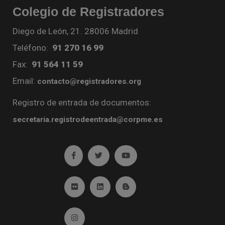
Colegio de Registradores
Diego de León, 21. 28006 Madrid
Teléfono:
91 270 16 99
Fax:
91 564 11 59
Email:
contacto@registradores.org
Registro de entrada de documentos:
secretaria.registrodeentrada@corpme.es
Ir a facebook (abre en ventana nueva)
Ir a twitter (abre en ventana nueva)
Ir a YouTube (abre en venta
Ir a Flickr (abre en ventana nueva)
Ir a Linkedin (abre en ventana nueva)
Ir al Blog (abre en ventana n
Ir a Instagram (abre en ventana nueva)