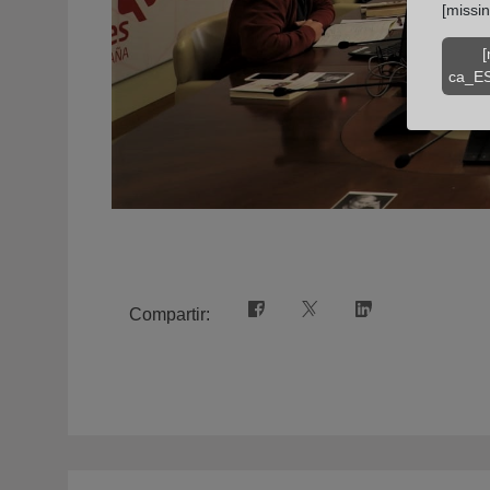
[missi
[
ca_ES
Compartir: