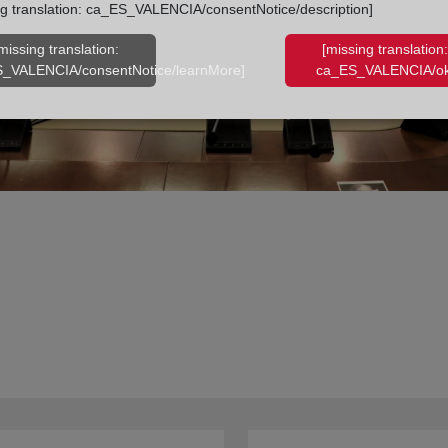
ng translation: ca_ES_VALENCIA/consentNotice/description]
missing translation:
[missing translation:
_VALENCIA/consentNotice/learnMore]
ca_ES_VALENCIA/ok