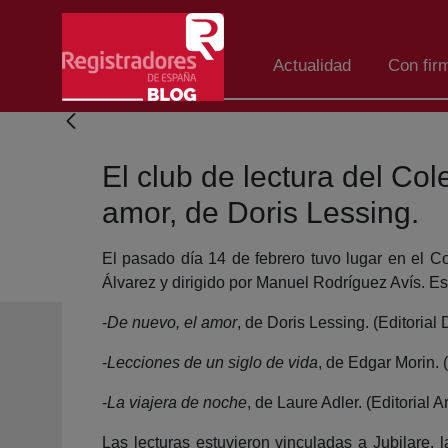
Salta al contingut principal
Actualidad
Con fir
El club de lectura del Co
amor, de Doris Lessing.
El pasado día 14 de febrero tuvo lugar en el C
Álvarez y dirigido por Manuel Rodríguez Avís. Est
-
De nuevo, el amor
, de Doris Lessing. (Editorial 
-
Lecciones de un siglo de vida
, de Edgar Morin. 
-
La viajera de noche
, de Laure Adler. (Editorial Ar
Las lecturas estuvieron vinculadas a Jubilare, 