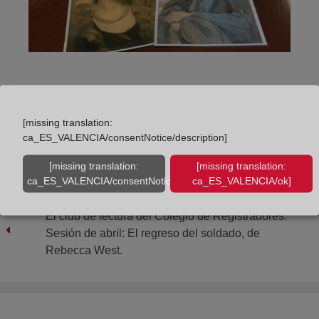
Compartir:
[missing translation:
ca_ES_VALENCIA/consentNotice/description]
[missing translation:
[missing translation:
ca_ES_VALENCIA/consentNotice/learnMore]
ca_ES_VALENCIA/ok]
El club de lectura del Colegio de Registradores.
Sesión de abril: El regreso del soldado, de
Rebecca West.