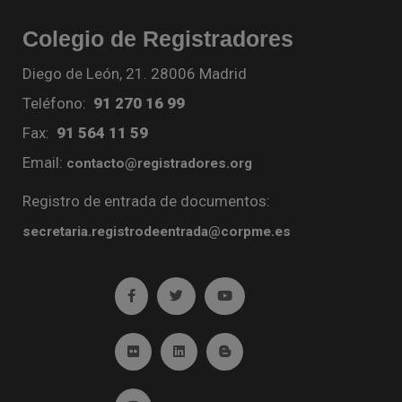
Colegio de Registradores
Diego de León, 21. 28006 Madrid
Teléfono:
91 270 16 99
Fax:
91 564 11 59
Email:
contacto@registradores.org
Registro de entrada de documentos:
secretaria.registrodeentrada@corpme.es
Ir a facebook (abre en ventana nueva)
Ir a twitter (abre en ventana nueva)
Ir a YouTube (abre en venta
Ir a Flickr (abre en ventana nueva)
Ir a Linkedin (abre en ventana nueva)
Ir al Blog (abre en ventana n