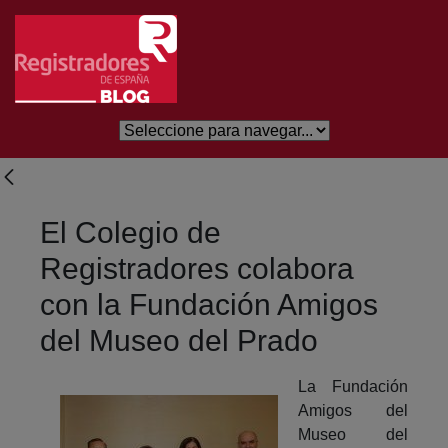
Salta al contingut principal
El Colegio de
Registradores colabora
con la Fundación Amigos
del Museo del Prado
La Fundación
Amigos del
Museo del