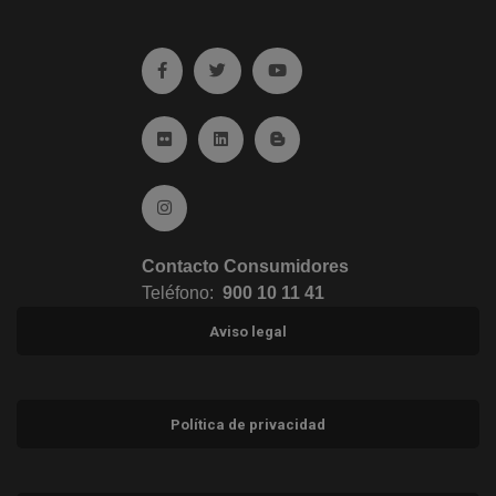
Ir a facebook (abre en ventana nueva)
Ir a twitter (abre en ventana nueva)
Ir a YouTube (abre en venta
Ir a Flickr (abre en ventana nueva)
Ir a Linkedin (abre en ventana nueva)
Ir al Blog (abre en ventana n
Ir a Instagram (abre en ventana nueva)
Contacto Consumidores
Teléfono:
900 10 11 41
Aviso legal
Política de privacidad