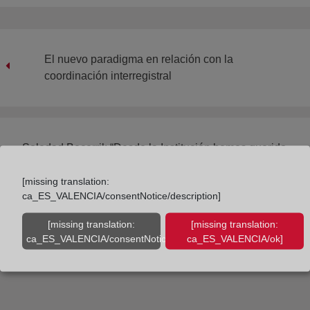
El nuevo paradigma en relación con la
coordinación interregistral
Soledad Becerril: “Desde la Institución hemos querido
dar traslado a las inquietudes ciudadanas
[missing translation:
ca_ES_VALENCIA/consentNotice/description]
[missing translation:
[missing translation:
ca_ES_VALENCIA/consentNotice/learnMore]
ca_ES_VALENCIA/ok]