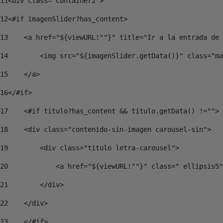
11
<div class="container2"> 
12
<#if imagenSlider?has_content> 
13
    <a href="${viewURL!""}" title="Ir a la entrada de 
14
        <img src="${imagenSlider.getData()}" class="ma
15
    </a> 
16
</#if> 
17
    <#if titulo?has_content && titulo.getData() !=""> 
18
    <div class="contenido-sin-imagen carousel-sin"> 
19
        <div class="titulo letra-carousel"> 
20
            <a href="${viewURL!""}" class=" ellipsis5"
21
        </div> 
22
    </div> 
23
    </#if> 