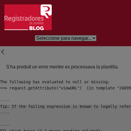
Salta al contingut principal
S'ha produït un error mentre es processava la plantilla.
The following has evaluated to null or missing:

==> request.getAttribute("viewURL")  [in template "20099
----

Tip: If the failing expression is known to legally refer
----

----

FTL stack trace ("~" means nesting-related):
