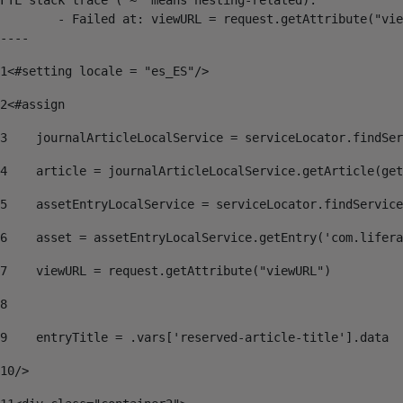
	- Failed at: viewURL = request.getAttribute("viewU...  [in template "20099#20135#199218" at line 7, column 5]

----
1
<#setting locale = "es_ES"/> 
2
<#assign 
3
    journalArticleLocalService = serviceLocator.findSer
4
    article = journalArticleLocalService.getArticle(get
5
    assetEntryLocalService = serviceLocator.findService
6
    asset = assetEntryLocalService.getEntry('com.lifera
7
    viewURL = request.getAttribute("viewURL") 
8
9
    entryTitle = .vars['reserved-article-title'].data 
10
/> 