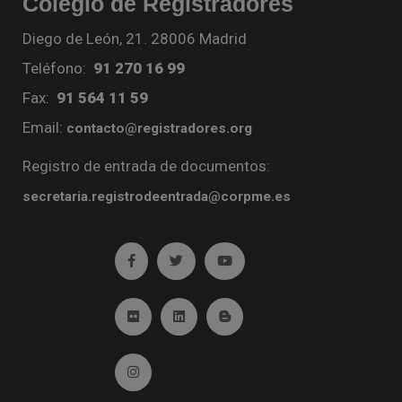
Colegio de Registradores
Diego de León, 21. 28006 Madrid
Teléfono:
91 270 16 99
Fax:
91 564 11 59
Email:
contacto@registradores.org
Registro de entrada de documentos:
secretaria.registrodeentrada@corpme.es
Ir a facebook (abre en ventana nueva)
Ir a twitter (abre en ventana nueva)
Ir a YouTube (abre en venta
Ir a Flickr (abre en ventana nueva)
Ir a Linkedin (abre en ventana nueva)
Ir al Blog (abre en ventana n
Ir a Instagram (abre en ventana nueva)