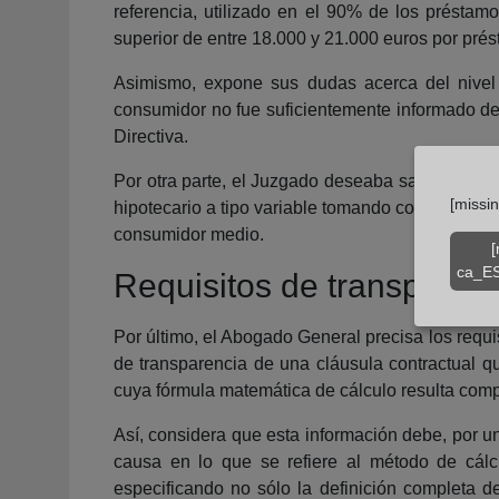
referencia, utilizado en el 90% de los préstam
superior de entre 18.000 y 21.000 euros por prés
Asimismo, expone sus dudas acerca del nivel d
consumidor no fue suficientemente informado del 
Directiva.
Por otra parte, el Juzgado deseaba saber cuál de
[missi
hipotecario a tipo variable tomando como valor d
consumidor medio.
[
ca_ES
Requisitos de transparenc
Por último, el Abogado General precisa los requis
de transparencia de una cláusula contractual qu
cuya fórmula matemática de cálculo resulta com
Así, considera que esta información debe, por u
causa en lo que se refiere al método de cálc
especificando no sólo la definición completa d