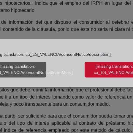
os hipotecarios. Indica que el empleo del IRPH en lugar del
tamo hipotecario.
e información del que dispuso el consumidor al celebrar el
contenido de la cláusula, por lo que ésta no sería ni clara ni 
be ser la información que el profesional ha de facilitar al ce
ng translation: ca_ES_VALENCIA/consentNotice/description]
e referencia un índice legal como el IRPH, cuya fórmula de cál
missing translation:
[missing translation:
_VALENCIA/consentNotice/learnMore]
ca_ES_VALENCIA/ok
ia exigibles
itos que debe reunir la información que el profesional debe fac
e fija un tipo de interés tomando como valor de referencia u
pleja y poco transparente para un consumidor medio.
na parte, ser suficiente para que el consumidor pueda tomar u
ulo del tipo de interés aplicable al contrato de préstamo h
el índice de referencia empleado por este método de cálculo,