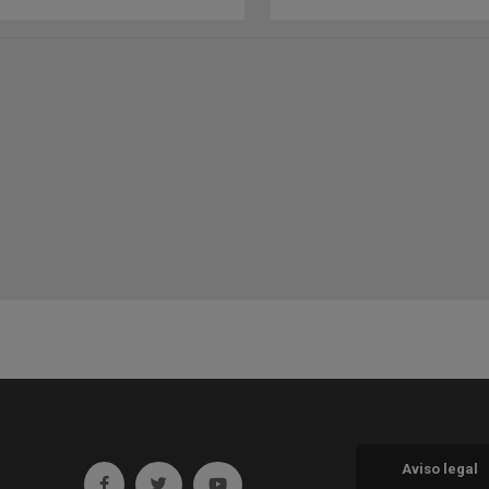
Aviso legal
Ir a facebook (abre en ventana nueva)
Ir a twitter (abre en ventana nueva)
Ir a YouTube (abre en ventana nueva