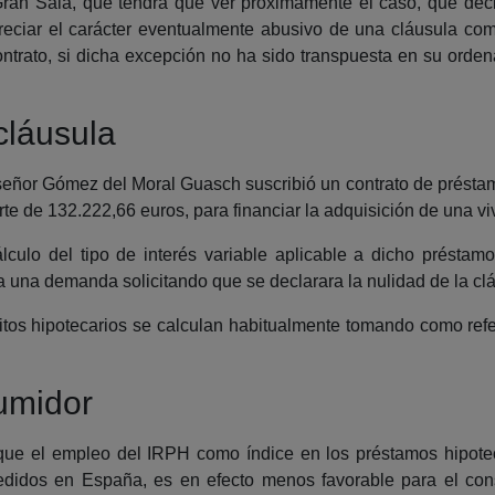
Gran Sala, que tendrá que ver próximamente el caso, que de
reciar el carácter eventualmente abusivo de una cláusula com
contrato, si dicha excepción no ha sido transpuesta en su orden
cláusula
el señor Gómez del Moral Guasch suscribió un contrato de prést
e de 132.222,66 euros, para financiar la adquisición de una vi
cálculo del tipo de interés variable aplicable a dicho présta
 una demanda solicitando que se declarara la nulidad de la clá
tos hipotecarios se calculan habitualmente tomando como refer
umidor
 que el empleo del IRPH como índice en los préstamos hipoteca
didos en España, es en efecto menos favorable para el con