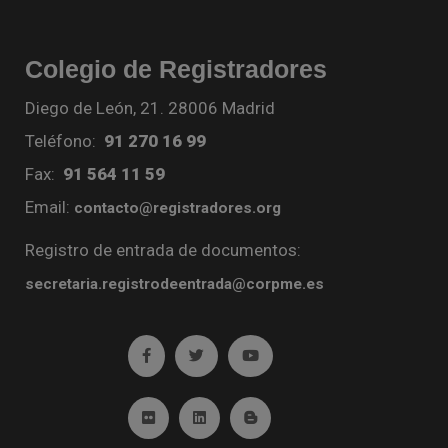
Colegio de Registradores
Diego de León, 21. 28006 Madrid
Teléfono:
91 270 16 99
Fax:
91 564 11 59
Email:
contacto@registradores.org
Registro de entrada de documentos:
secretaria.registrodeentrada@corpme.es
Ir a facebook (abre en ventana nueva)
Ir a twitter (abre en ventana nueva)
Ir a YouTube (abre en venta
Ir a Flickr (abre en ventana nueva)
Ir a Linkedin (abre en ventana nueva)
Ir al Blog (abre en ventana n