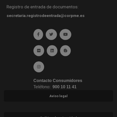
Registro de entrada de documentos:
secretaria.registrodeentrada@corpme.es
Ir a facebook (abre en ventana nueva)
Ir a twitter (abre en ventana nueva)
Ir a YouTube (abre en venta
Ir a Flickr (abre en ventana nueva)
Ir a Linkedin (abre en ventana nueva)
Ir al Blog (abre en ventana n
Ir a Instagram (abre en ventana nueva)
Contacto Consumidores
Teléfono:
900 10 11 41
Aviso legal