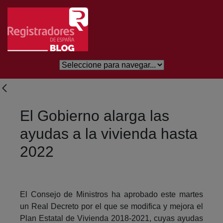
Salta al contingut principal
El Gobierno alarga las
ayudas a la vivienda hasta
2022
El Consejo de Ministros ha aprobado este martes
un Real Decreto por el que se modifica y mejora el
Plan Estatal de Vivienda 2018-2021, cuyas ayudas