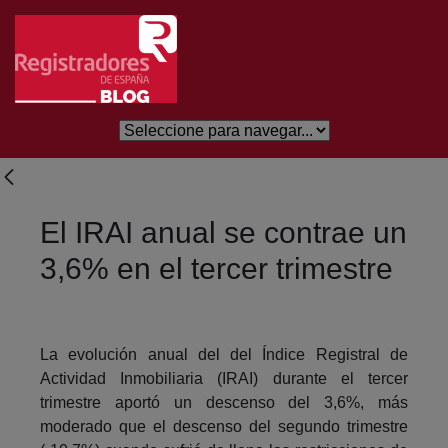
Salta al contingut principal
El IRAI anual se contrae un
3,6% en el tercer trimestre
La evolución anual del del Índice Registral de
Actividad Inmobiliaria (IRAI) durante el tercer
trimestre aportó un descenso del 3,6%, más
moderado que el descenso del segundo trimestre