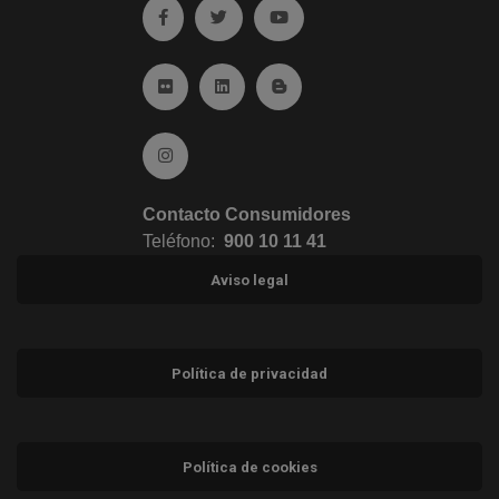
Ir a facebook (abre en ventana nueva)
Ir a twitter (abre en ventana nueva)
Ir a YouTube (abre en venta
Ir a Flickr (abre en ventana nueva)
Ir a Linkedin (abre en ventana nueva)
Ir al Blog (abre en ventana n
Ir a Instagram (abre en ventana nueva)
Contacto Consumidores
Teléfono:
900 10 11 41
Aviso legal
Política de privacidad
Política de cookies