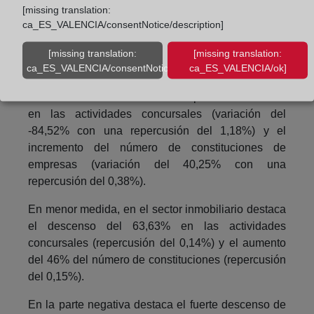
hipotecas de viviendas usadas (variación del 7,07%
[missing translation:
con una repercusión del 0,47%) y de las naves
ca_ES_VALENCIA/consentNotice/description]
(variación del 27,82% con una repercusión del
0,21%).
[missing translation:
[missing translation:
ca_ES_VALENCIA/consentNotice/learnMore]
ca_ES_VALENCIA/ok]
Finalmente, en la parte mercantil en el sector de la
construcción cabe destacar el importante descenso
en las actividades concursales (variación del
-84,52% con una repercusión del 1,18%) y el
incremento del número de constituciones de
empresas (variación del 40,25% con una
repercusión del 0,38%).
En menor medida, en el sector inmobiliario destaca
el descenso del 63,63% en las actividades
concursales (repercusión del 0,14%) y el aumento
del 46% del número de constituciones (repercusión
del 0,15%).
En la parte negativa destaca el fuerte descenso de