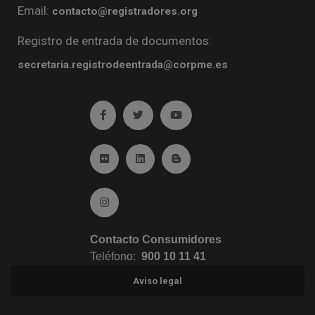
Email:
contacto@registradores.org
Registro de entrada de documentos:
secretaria.registrodeentrada@corpme.es
Ir a facebook (abre en ventana nueva)
Ir a twitter (abre en ventana nueva)
Ir a YouTube (abre en venta
Ir a Flickr (abre en ventana nueva)
Ir a Linkedin (abre en ventana nueva)
Ir al Blog (abre en ventana n
Ir a Instagram (abre en ventana nueva)
Contacto Consumidores
Teléfono:
900 10 11 41
Aviso legal