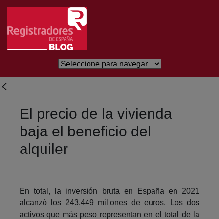
Salta al contingut principal
El precio de la vivienda
baja el beneficio del
alquiler
En total, la inversión bruta en España en 2021
alcanzó los 243.449 millones de euros. Los dos
activos que más peso representan en el total de la