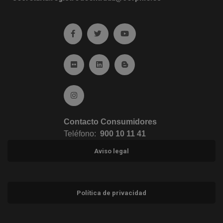
Ir a facebook (abre en ventana nueva)
Ir a twitter (abre en ventana nueva)
Ir a YouTube (abre en venta
Ir a Flickr (abre en ventana nueva)
Ir a Linkedin (abre en ventana nueva)
Ir al Blog (abre en ventana n
Ir a Instagram (abre en ventana nueva)
Contacto Consumidores
Teléfono:
900 10 11 41
Aviso legal
Política de privacidad