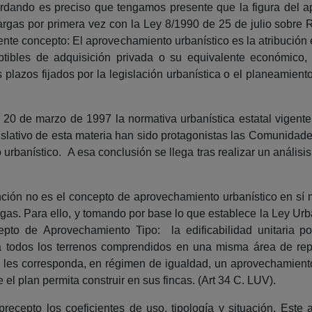
ordando es preciso que tengamos presente que la figura del 
s cargas por primera vez con la Ley 8/1990 de 25 de julio sobr
ente concepto: El aprovechamiento urbanístico es la atribución e
eptibles de adquisición privada o su equivalente económico,
 plazos fijados por la legislación urbanística o el planeamiento
e 20 de marzo de 1997 la normativa urbanística estatal vigente
islativo de esta materia han sido protagonistas las Comunida
rbanístico. A esa conclusión se llega tras realizar un análisi
nción no es el concepto de aprovechamiento urbanístico en sí 
cargas. Para ello, y tomando por base lo que establece la Ley U
pto de Aprovechamiento Tipo: la edificabilidad unitaria po
a todos los terrenos comprendidos en una misma área de repa
ios les corresponda, en régimen de igualdad, un aprovechamiento
el plan permita construir en sus fincas. (Art 34 C. LUV).
recepto los coeficientes de uso, tipología y situación. Este