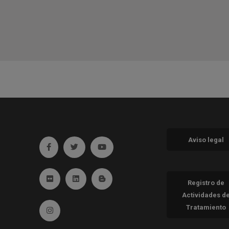
Aviso legal
Ir a facebook (abre en ventana nueva)
Ir a twitter (abre en ventana nueva)
Ir a YouTube (abre en ventana nueva
Ir a Flickr (abre en ventana nueva)
Ir a Linkedin (abre en ventana nueva)
Ir al Blog (abre en ventana nueva)
Registro de
Actividades d
Tratamiento
Ir a Instagram (abre en ventana nueva)