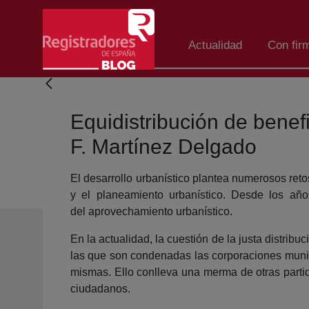
Salta al contingut principal
Actualidad
Con fir
Equidistribución de benef
F. Martínez Delgado
El desarrollo urbanístico plantea numerosos retos
y el planeamiento urbanístico. Desde los año
del aprovechamiento urbanístico.
En la actualidad, la cuestión de la justa distrib
las que son condenadas las corporaciones munic
mismas. Ello conlleva una merma de otras parti
ciudadanos.