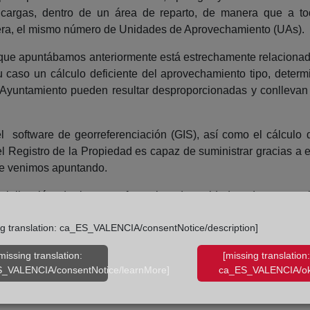
 y cargas, dentro de un área de reparto, de manera que a t
nera, el mismo número de Unidades de Aprovechamiento (UAs).
 que apuntábamos anteriormente está estrechamente relacionad
u caso un cálculo deficiente del aprovechamiento tipo, determ
el Ayuntamiento pueden resultar desproporcionadas y conllevan
 software de georreferenciación (GIS), así como el cálculo 
el Registro de la Propiedad es capaz de suministrar gracias 
ue venimos apuntando.
rialización de las transferencias de unidades de aprovec
ra la efectiva equidistribución de los beneficios y de las car
ng translation: ca_ES_VALENCIA/consentNotice/description]
ción de un mercado hasta ahora prácticamente inexistente, dond
da de los intereses de los propietarios
missing translation:
[missing translation:
_VALENCIA/consentNotice/learnMore]
ca_ES_VALENCIA/ok
ein Urbanismo S.L.