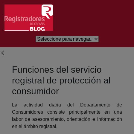
Salta al contingut principal
Funciones del servicio
registral de protección al
consumidor
La actividad diaria del Departamento de
Consumidores consiste principalmente en una
labor de asesoramiento, orientación e información
en el ámbito registral.