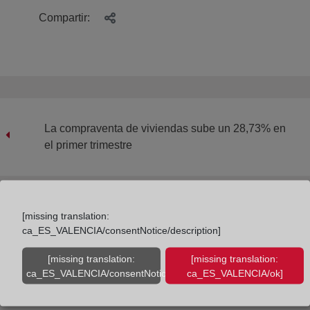
Compartir:
La compraventa de viviendas sube un 28,73% en
el primer trimestre
[missing translation:
Conoce el nuevo informe emitido por la Comisión de
ca_ES_VALENCIA/consentNotice/description]
Derecho Internacional Privado
[missing translation:
[missing translation:
ca_ES_VALENCIA/consentNotice/learnMore]
ca_ES_VALENCIA/ok]