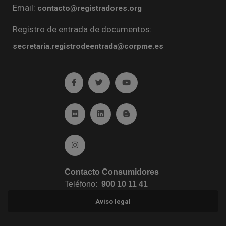
Email:
contacto@registradores.org
Registro de entrada de documentos:
secretaria.registrodeentrada@corpme.es
Ir a facebook (abre en ventana nueva)
Ir a twitter (abre en ventana nueva)
Ir a YouTube (abre en venta
Ir a Flickr (abre en ventana nueva)
Ir a Linkedin (abre en ventana nueva)
Ir al Blog (abre en ventana n
Ir a Instagram (abre en ventana nueva)
Contacto Consumidores
Teléfono:
900 10 11 41
Aviso legal