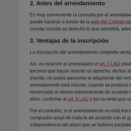
2. Antes del arrendamiento
Es muy conveniente la consulta por el arrendatari
puede hacerse a través de la
web del Colegio de
constar inscrito su derecho lo que permitirá, ade
3. Ventajas de la inscripción
La inscripción del arrendamiento comporta ventaj
Así, en relación al arrendatario el
art. 7 LAU
esta
terceros que hayan inscrito su derecho, dichos a
inscrito, no podrá oponerse al adquirente del in
arrendamiento está inscrito, cuando se produce l
renunciado al mismo expresamente de acuerdo 
años, conforme al
art. 9 LAU
y por la renta que s
Por el contrario, si el arrendamiento no está insc
comprador actuó de mala fe de acuerdo con el
a
independencia del plazo que se hubiera pactad