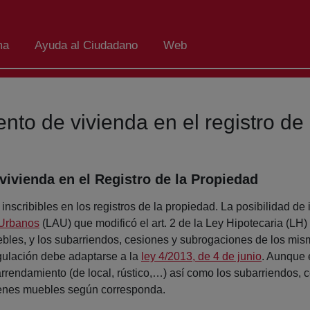
ma
Ayuda al Ciudadano
Web
ento de vivienda en el registro de
vivienda en el Registro de la Propiedad
scribibles en los registros de la propiedad. La posibilidad de 
 Urbanos
(LAU) que modificó el art. 2 de la Ley Hipotecaria (LH) 
bles, y los subarriendos, cesiones y subrogaciones de los mism
egulación debe adaptarse a la
ley 4/2013, de 4 de junio
. Aunque 
arrendamiento (de local, rústico,…) así como los subarriendos, 
 bienes muebles según corresponda.