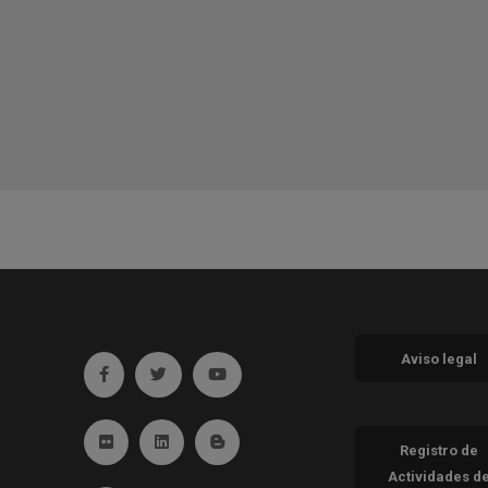
Aviso legal
Ir a facebook (abre en ventana nueva)
Ir a twitter (abre en ventana nueva)
Ir a YouTube (abre en ventana nueva
Ir a Flickr (abre en ventana nueva)
Ir a Linkedin (abre en ventana nueva)
Ir al Blog (abre en ventana nueva)
Registro de
Actividades d