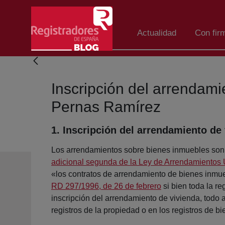
Salta al contingut principal
Actualidad
Con fir
Inscripción del arrendami
Pernas Ramírez
1. Inscripción del arrendamiento de 
Los arrendamientos sobre bienes inmuebles son in
adicional segunda de la Ley de Arrendamientos
«los contratos de arrendamiento de bienes inmue
RD 297/1996, de 26 de febrero
si bien toda la r
inscripción del arrendamiento de vivienda, todo 
registros de la propiedad o en los registros de