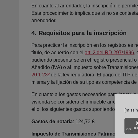
En cuanto al arrendador, la inscripción le permit
Este procedimiento implica que si no se contesta 
arrendador.
4. Requisitos para la inscripción
Para practicar la inscripción en los registros es 
título, de acuerdo con el
art. 2 del RD 297/1996
,
pudiendo presentarse en el registro presencial o
Añadido (IVA) o al Impuesto sobre Transmisiones 
20.1 23º
de la ley reguladora. El pago del ITP de
misma y la fijación de su tipo es competencia 
En cuanto a los gastos necesarios para lograr la
vivienda se considera el inmueble arrendado al 
ello, los siguientes gastos suponiendo una renta 
[missi
Gastos de notaría:
124,73 €
[
ca_ES
Impuesto de Transmisiones Patrimoniales:
99