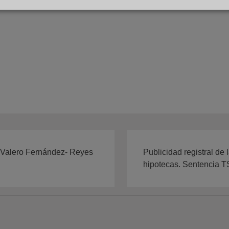
l Valero Fernández- Reyes
Publicidad registral de
hipotecas. Sentencia T