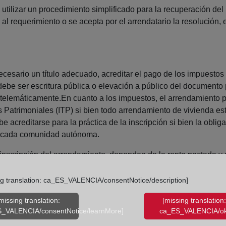
e utilizar un procedimiento simplificado para la recuperación d
al requerimiento o se acepta por el arrendatario la resolución,
necesario un título adecuado, acreditar el pago de los impuestos 
 debe ser escritura pública o elevación a público del documento
 telemáticamente.En cuanto a los impuestos, el arrendamiento p
Patrimoniales (ITP) si bien todo arrendamiento de vivienda está
be acreditarse para la práctica de la inscripción si bien la obl
de cada comunidad autónoma.
 inscripción del arrendamiento, dependen de la renta pactada y 
menos por el plazo mínimo de duración (actualmente, tres años
de 688 € (media de la renta nacional) y una renta total de 24.768
ng translation: ca_ES_VALENCIA/consentNotice/description]
missing translation:
[missing translation:
_VALENCIA/consentNotice/learnMore]
ca_ES_VALENCIA/ok
,97 €