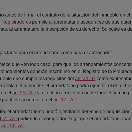
o antes de firmar el contrato de la situación del inmueble en el
 Registradores
permite al arrendatario asegurarse de que quien
más, al arrendatario la inscripción de su derecho. Su coste es d
as tanto para el arrendatario como para el arrendador.
blece que «en todo caso, para que los arrendamientos concertad
rrendamientos deberán inscribirse en el Registro de la Propied
mueble que cumpla los requisitos del
art. 34 LH
como expresamen
a venta del inmueble, el arrendatario podrá ejercitar el derecho
con el
art. 25 LAU
y a continuar en el inmueble todo el tiempo p
e pactó de acuerdo con el
art. 17 LAU
.
rito, el arrendatario no podrá ejercitar el derecho de adquisici
rt. 7 LAU
pudiendo el comprador exigir que el arrendatario aban
o
art. 14 LAU
.