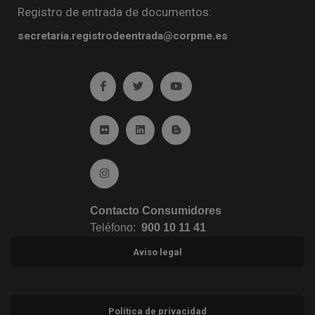
Registro de entrada de documentos:
secretaria.registrodeentrada@corpme.es
Ir a facebook (abre en ventana nueva)
Ir a twitter (abre en ventana nueva)
Ir a YouTube (abre en venta
Ir a Flickr (abre en ventana nueva)
Ir a Linkedin (abre en ventana nueva)
Ir al Blog (abre en ventana n
Ir a Instagram (abre en ventana nueva)
Contacto Consumidores
Teléfono:
900 10 11 41
Aviso legal
Política de privacidad