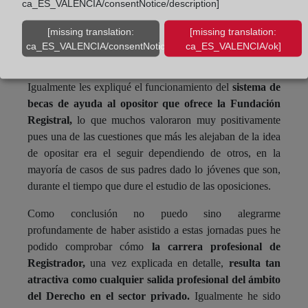
ca_ES_VALENCIA/consentNotice/description]
aclararles que nuestras oposiciones se pueden estudiar
desde cualquier lugar y que el Colegio pondrá todos los
[missing translation:
[missing translation:
medios a su alcance para ofrecerle un preparador en su
ca_ES_VALENCIA/consentNotice/learnMore]
ca_ES_VALENCIA/ok]
zona que les permita tener una relación cercana que
garantice un buen aprovechamiento de los estudios.
Igualmente les expliqué el funcionamiento del
sistema de
becas de ayuda al opositor que ofrece la Fundación
Registral,
lo que muchos valoraron muy positivamente
pues una de las cuestiones que más les alejaban de la idea
de opositar era el seguir dependiendo de otros, en la
mayoría de casos de sus padres dado lo jóvenes que son,
durante el tiempo que dure el estudio de las oposiciones.
Como conclusión no puedo sino alegrarme
profundamente de haber asistido a estas jornadas pues he
podido comprobar cómo
la carrera profesional de
Registrador,
una vez explicada en detalle,
resulta tan
atractiva como cualquier salida profesional del ámbito
del Derecho en el sector privado.
Igualmente he sido