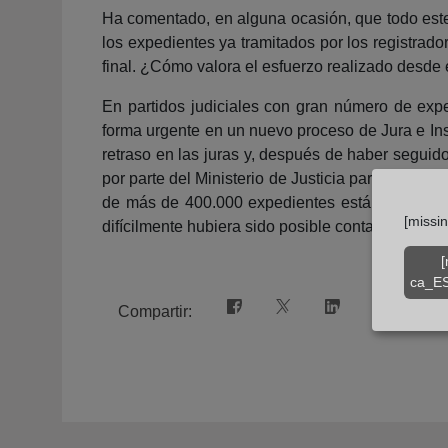
Ha comentado, en alguna ocasión, que todo este e
los expedientes ya tramitados por los registrado
final. ¿Cómo valora el esfuerzo realizado desde
En partidos judiciales con gran número de exped
forma urgente en un nuevo proceso de Jura e Ins
retraso en las juras y, después de haber seguid
por parte del Ministerio de Justicia para solucio
de más de 400.000 expedientes están fuera de to
[missi
difícilmente hubiera sido posible contar con ca
[
ca_ES
Compartir: