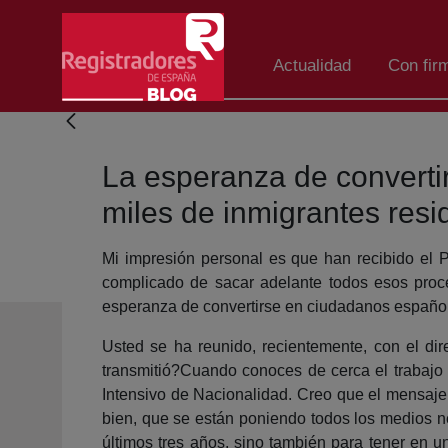
Salta al contingut principal
Actualidad
Con fir
La esperanza de converti
miles de inmigrantes resi
Mi impresión personal es que han recibido el
complicado de sacar adelante todos esos proce
esperanza de convertirse en ciudadanos españole
Usted se ha reunido, recientemente, con el dir
transmitió?Cuando conoces de cerca el trabajo 
Intensivo de Nacionalidad. Creo que el mensaje 
bien, que se están poniendo todos los medios ne
últimos tres años, sino también para tener en 