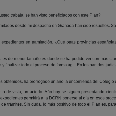
sted trabaja, se han visto beneficiados con este Plan?
ramitados desde mi despacho en Granada han sido resueltos. Sa
 expedientes en tramitación. ¿Qué otras provincias española
ciales de menor tamaño es donde se ha podido ver con más clar
o y finalizar todo el proceso de forma ágil. En los partidos jud
tados obtenidos, ha prorrogado un año la encomienda del Colegio
o de vista, un acierto. Aún hoy se siguen presentando ciento
os expedientes permitirá a la DGRN ponerse al día en esos proce
e trámites. Sin duda, lo más positivo de todo el Plan es, para m