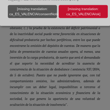
incumplimiento del deber legal del depósito de las cuentas
[missing translation:
[missing translation:
anuales ni es causa legal de disolución de la sociedad, ni
ca_ES_VALENCIA/consentNotice/learnMore]
ca_ES_VALENCIA/ok]
determina por sí la obligación de los administradores de
responder de las deudas sociales, advierte lo siguiente: "No
obstante, (...) la prueba de la existencia del déficit patrimonial o
de la inactividad social puede verse favorecida en situaciones de
dificultad probatoria por hechos periféricos, entre los que puede
encontrarse la omisión del depósito de cuentas. De manera que la
falta de presentación de cuentas anuales opera, al menos, una
inversión de la carga probatoria, de suerte que será el demandado
el que soporte la necesidad de acreditar la ausencia de
concurrencia de la situación de desbalance ( sentencia 937/2004,
de 5 de octubre). Puesto que no puede ignorarse que, con tal
comportamiento omisivo, los administradores, además de
incumplir con un deber legal, imposibilitan a terceros el
conocimiento de la situación económica y financiera de la
sociedad, lo que genera la apariencia de una voluntad de
ocultación de la situación de insolvencia
".