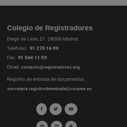
Colegio de Registradores
Diego de León, 21. 28006 Madrid
Teléfono:
91 270 16 99
Fax:
91 564 11 59
Email:
contacto@registradores.org
Registro de entrada de documentos:
secretaria.registrodeentrada@corpme.es
Ir a facebook (abre en ventana nueva)
Ir a twitter (abre en ventana nueva)
Ir a YouTube (abre en venta
Ir a Flickr (abre en ventana nueva)
Ir a Linkedin (abre en ventana nueva)
Ir al Blog (abre en ventana n