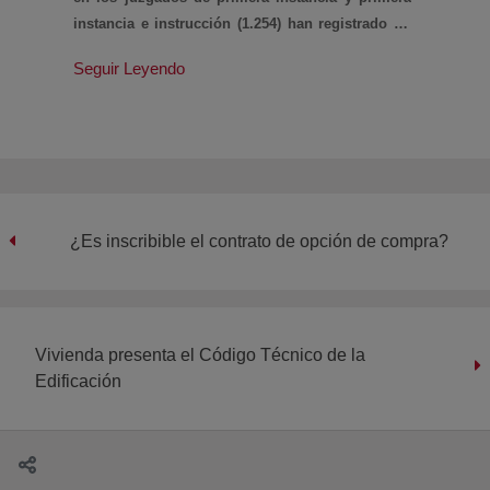
instancia e instrucción (1.254) han registrado un
aumento del 46% sobre el segundo trimestre de
Seguir Leyendo
2018, según datos de la Cúpula Judicial.
¿Es inscribible el contrato de opción de compra?
Vivienda presenta el Código Técnico de la
Edificación