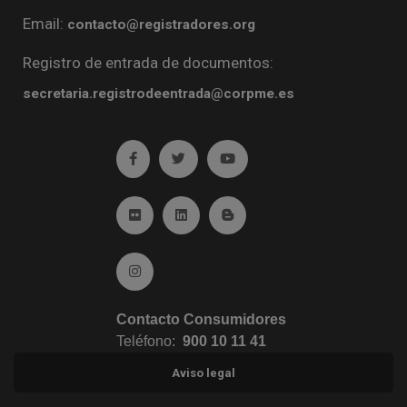
Email:
contacto@registradores.org
Registro de entrada de documentos:
secretaria.registrodeentrada@corpme.es
Ir a facebook (abre en ventana nueva)
Ir a twitter (abre en ventana nueva)
Ir a YouTube (abre en venta
Ir a Flickr (abre en ventana nueva)
Ir a Linkedin (abre en ventana nueva)
Ir al Blog (abre en ventana n
Ir a Instagram (abre en ventana nueva)
Contacto Consumidores
Teléfono:
900 10 11 41
Aviso legal