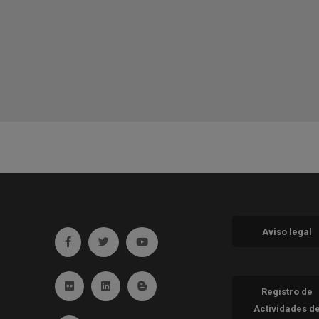
Aviso legal
Ir a facebook (abre en ventana nueva)
Ir a twitter (abre en ventana nueva)
Ir a YouTube (abre en ventana nueva
Ir a Flickr (abre en ventana nueva)
Ir a Linkedin (abre en ventana nueva)
Ir al Blog (abre en ventana nueva)
Registro de
Actividades d