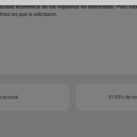
cidad económica de los inquilinos ha descendido. Pero eso n
inos los que lo solicitaron.
acacional
El 63% de lo