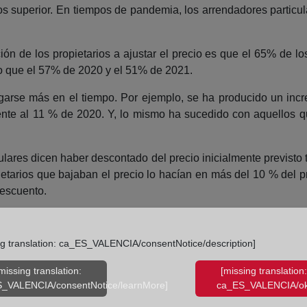
os superior. En tiempos de pandemia, los arrendadores partic
ión de los propietarios a ajustar el precio es que el 65% de l
to que el 57% de 2020 y el 51% de 2021.
garse más en el tiempo. Por ejemplo, se ha producido un incr
ente al 11 % de 2020. Y, lo mismo ha sucedido con aquellos qu
culares dicen haber descontado del precio inicialmente previst
etarios que bajaban el precio lo hacían en más del 10 % del pr
descuento.
do algunos cambios significativos vinculados a los motivos de
r frente al alquiler se ha posicionado como la razón principal
ng translation: ca_ES_VALENCIA/consentNotice/description]
 variar el precio era la única forma de llegar a un acuerdo: 
missing translation:
[missing translation:
a cerrar la operación: del 12 % al 3 % actual.
_VALENCIA/consentNotice/learnMore]
ca_ES_VALENCIA/ok
aja el precio de su inmueble para alquilarlo, hay un 31 % de el