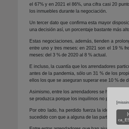
el 67% y en 2021 el 86%, una cifra casi 20 punt
los inmuebles durante la negociación.
Un tercer dato que confirma esta mayor disposic
una decisión así, un porcentaje bastante más al
Estas negociaciones, además, tienden a prolon
entre uno y tres meses: en 2021 son el 19 % fr
meses: del 3 % de 2020 al 8 % actual.
E incluso, la cuantía que los arrendadores parti
antes de la pandemia, sólo un 31 % de los propi
ellos los que se aseguran superar ese 10 % de 
Asimismo, entre los arrendadores se han produci
se produzca porque los inquilinos no puedan hace
[missi
Por otro lado, ha perdido fuerza la idea de que
[
sucedido con que a alguna de las partes le urgier
ca_ES
Entre estos arrendadores que han ajustado a la b