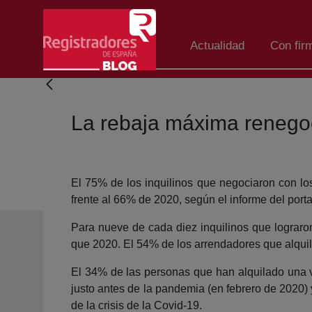
Salta al contingut principal
Actualidad
Con fir
La rebaja máxima renegoc
El 75% de los inquilinos que negociaron con los
frente al 66% de 2020, según el informe del porta
Para nueve de cada diez inquilinos que lograron
que 2020. El 54% de los arrendadores que alquil
El 34% de las personas que han alquilado una vi
justo antes de la pandemia (en febrero de 2020)
de la crisis de la Covid-19.