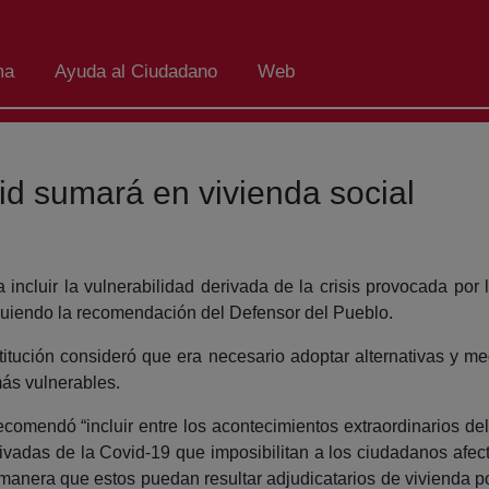
ma
Ayuda al Ciudadano
Web
id sumará en vivienda social
cluir la vulnerabilidad derivada de la crisis provocada por l
guiendo la recomendación del Defensor del Pueblo.
stitución consideró que era necesario adoptar alternativas y m
más vulnerables.
recomendó “incluir entre los acontecimientos extraordinarios d
rivadas de la Covid-19 que imposibilitan a los ciudadanos afec
 manera que estos puedan resultar adjudicatarios de vivienda p