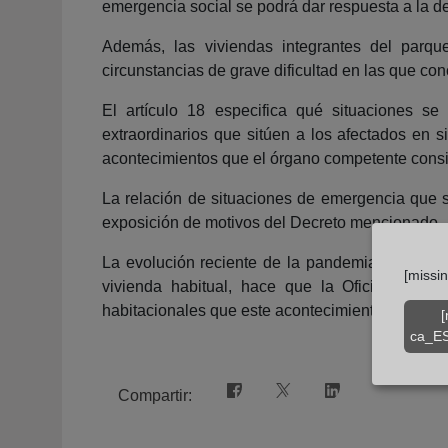
emergencia social se podrá dar respuesta a la d
Además, las viviendas integrantes del parqu
circunstancias de grave dificultad en las que co
El artículo 18 especifica qué situaciones se
extraordinarios que sitúen a los afectados en s
acontecimientos que el órgano competente consid
La relación de situaciones de emergencia que s
exposición de motivos del Decreto mencionado.
La evolución reciente de la pandemia y por ta
[missi
vivienda habitual, hace que la Oficina del 
habitacionales que este acontecimiento extraord
[
ca_ES
Compartir: