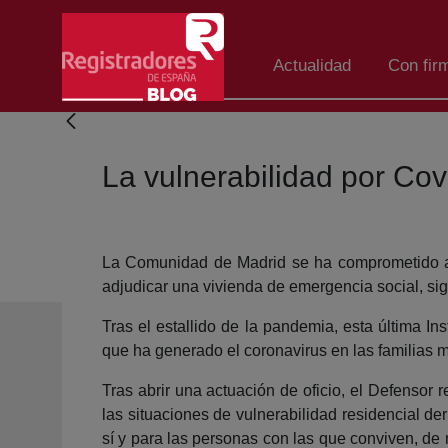
Salta al contingut principal
Actualidad
Con fir
La vulnerabilidad por Cov
La Comunidad de Madrid se ha comprometido a in
adjudicar una vivienda de emergencia social, si
Tras el estallido de la pandemia, esta última In
que ha generado el coronavirus en las familias 
Tras abrir una actuación de oficio, el Defensor 
las situaciones de vulnerabilidad residencial de
sí y para las personas con las que conviven, de