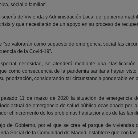
ca, social o familiar”.
Consejería de Vivienda y Administración Local del gobierno mad
risis y que necesitarán de un apoyo en su proceso de recuper
 “se valorarán como supuesto de emergencia social las circun
uencia de la Covid-19”.
pecial necesidad, se atenderá mediante una clasificación 
que como consecuencia de la pandemia sanitaria hayan visto a
u priorización, considerando tal circunstancia ponderable en a
l pasado 11 de marzo de 2020 la situación de emergencia d
riodo actual de emergencia de salud pública ocasionada por l
der el incremento de los problemas habitacionales de las famil
jo de Gobierno, por el que se crea el parque de viviendas d
enda Social de la Comunidad de Madrid, establece que con las 