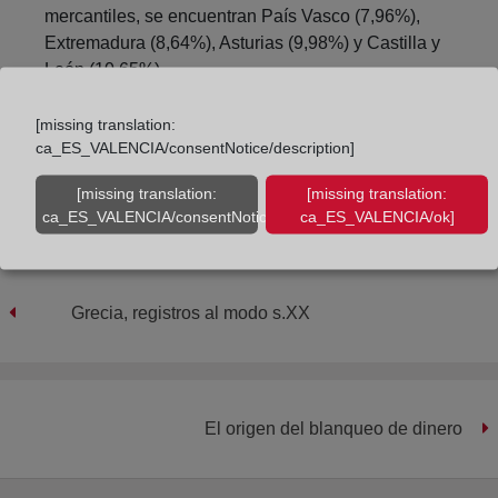
mercantiles, se encuentran País Vasco (7,96%),
Extremadura (8,64%), Asturias (9,98%) y Castilla y
León (10,65%).
[missing translation:
Compartir:
ca_ES_VALENCIA/consentNotice/description]
[missing translation:
[missing translation:
ca_ES_VALENCIA/consentNotice/learnMore]
ca_ES_VALENCIA/ok]
Grecia, registros al modo s.XX
El origen del blanqueo de dinero