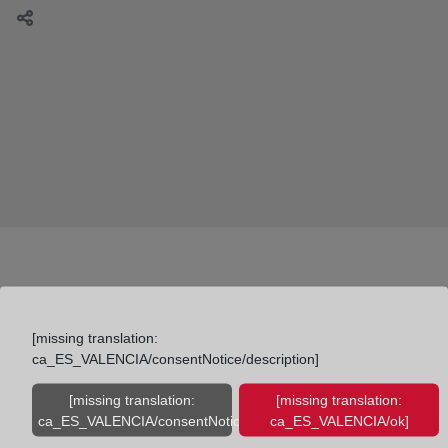
[missing translation:
ca_ES_VALENCIA/consentNotice/description]
Colegio de Registradores
[missing translation:
[missing translation:
Diego de León, 21. 28006 Madrid
ca_ES_VALENCIA/consentNotice/learnMore]
ca_ES_VALENCIA/ok]