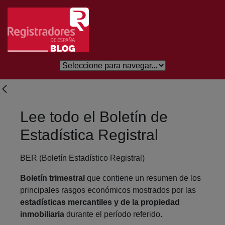
Salta al contingut principal
Lee todo el Boletín de
Estadística Registral
BER (Boletín Estadístico Registral)
Boletín trimestral
que contiene un resumen de los
principales rasgos económicos mostrados por las
estadísticas mercantiles y de la propiedad
inmobiliaria
durante el período referido.