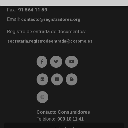
Teléfono:
91 270 16 99
Fax:
91 564 11 59
Email:
contacto@registradores.org
Registro de entrada de documentos:
secretaria.registrodeentrada@corpme.es
Ir a facebook (abre en ventana nueva)
Ir a twitter (abre en ventana nueva)
Ir a YouTube (abre en venta
Ir a Flickr (abre en ventana nueva)
Ir a Linkedin (abre en ventana nueva)
Ir al Blog (abre en ventana n
Ir a Instagram (abre en ventana nueva)
Contacto Consumidores
Teléfono:
900 10 11 41