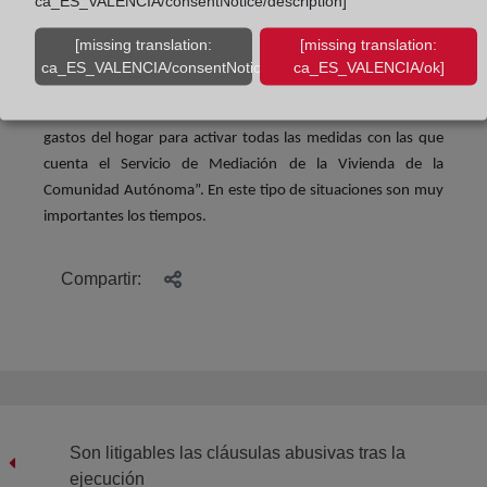
ca_ES_VALENCIA/consentNotice/description]
jornada laboral o actividad.
[missing translation:
[missing translation:
El director general de Vivienda, José Francisco Lajara, ha
ca_ES_VALENCIA/consentNotice/learnMore]
ca_ES_VALENCIA/ok]
destacado que “es muy importante la detección precoz de las
primeras dificultades económicas para hacer frente a los
gastos del hogar para activar todas las medidas con las que
cuenta el Servicio de Mediación de la Vivienda de la
Comunidad Autónoma”. En este tipo de situaciones son muy
importantes los tiempos.
Compartir:
Son litigables las cláusulas abusivas tras la
ejecución