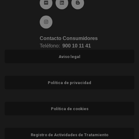
Ir a Flickr (abre en ventana nueva)
Ir a Linkedin (abre en ventana nueva)
Ir al Blog (abre en ventana n
Ir a Instagram (abre en ventana nueva)
Contacto Consumidores
Teléfono:
900 10 11 41
Aviso legal
Política de privacidad
Política de cookies
Registro de Actividades de Tratamiento