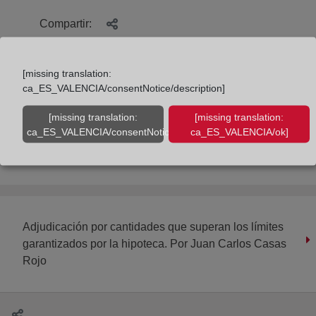
Compartir:
[missing translation:
ca_ES_VALENCIA/consentNotice/description]
[missing translation:
[missing translation:
ca_ES_VALENCIA/consentNotice/learnMore]
ca_ES_VALENCIA/ok]
La reforma de la capacidad jurídica de las
personas con discapacidad. Un reto ineludible
Adjudicación por cantidades que superan los límites
garantizados por la hipoteca. Por Juan Carlos Casas
Rojo