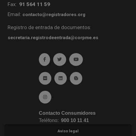
Fax:
91 564 11 59
Email:
contacto@registradores.org
Registro de entrada de documentos:
secretaria.registrodeentrada@corpme.es
Ir a facebook (abre en ventana nueva)
Ir a twitter (abre en ventana nueva)
Ir a YouTube (abre en venta
Ir a Flickr (abre en ventana nueva)
Ir a Linkedin (abre en ventana nueva)
Ir al Blog (abre en ventana n
Ir a Instagram (abre en ventana nueva)
Contacto Consumidores
Teléfono:
900 10 11 41
Aviso legal